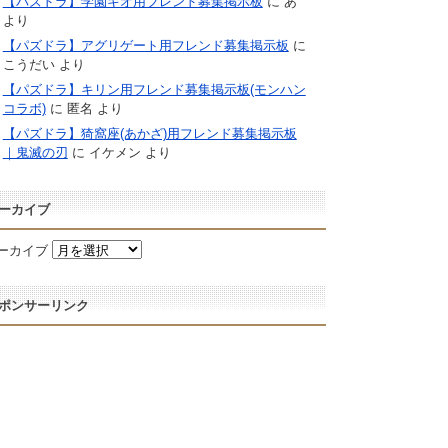
【パズドラ】学園キオ用フレンド募集掲示板
に
あ
より
【パズドラ】アグリゲート用フレンド募集掲示板
に
こうだい
より
【パズドラ】キリン用フレンド募集掲示板(モンハン
コラボ)
に
匿名
より
【パズドラ】猗窩座(あかざ)用フレンド募集掲示板
｜鬼滅の刃
に
イケメン
より
ーカイブ
ーカイブ
ポンサーリンク