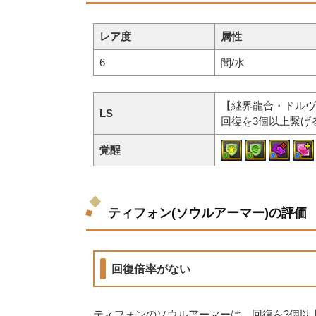
レア度
属性
6
闇/水
【継界龍合・ドルヴ
LS
回復を3個以上繋げ
覚醒
ティフォン(ソウルアーマー)の評価
回復倍率がない
ティフォンのソウルアーマーは、回復を3個以