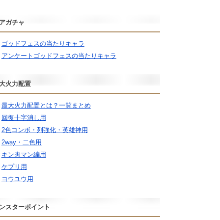
アガチャ
ゴッドフェスの当たりキャラ
アンケートゴッドフェスの当たりキャラ
大火力配置
最大火力配置とは？一覧まとめ
回復十字消し用
2色コンボ・列強化・英雄神用
2way・二色用
キン肉マン編用
ケプリ用
ヨウユウ用
ンスターポイント