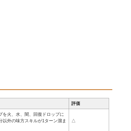
評価
プを火、水、闇、回復ドロップに
分以外の味方スキルが1ターン溜ま
△