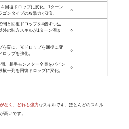
列を回復ドロップに変化。1ターン
○
ラゴンタイプの攻撃力が3倍。
で闇と回復ドロップを4個ずつ生
以外の味方スキルが1ターン溜ま
○
プを闇に、光ドロップを回復に変
○
ドロップを強化。
の間、相手モンスター全員をバイン
○
段横一列を回復ドロップに変化。
がなく、どれも強力
なスキルです。ほとんどのスキル
が高いです。