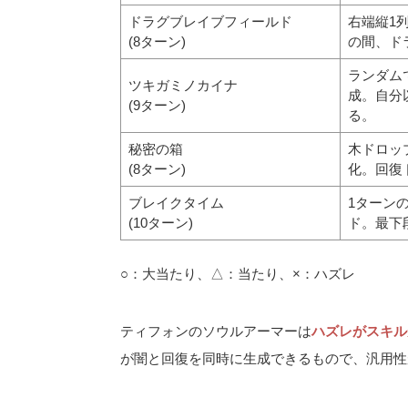
ドラグブレイブフィールド
右端縦1
(8ターン)
の間、ド
ランダム
ツキガミノカイナ
成。自分
(9ターン)
る。
秘密の箱
木ドロッ
(8ターン)
化。回復
ブレイクタイム
1ターン
(10ターン)
ド。最下
○：大当たり、△：当たり、×：ハズレ
ティフォンのソウルアーマーは
ハズレがスキル
が闇と回復を同時に生成できるもので、汎用性