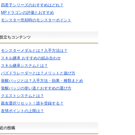
四君子シリーズのおすすめはどれ？
MPドラゴンの評価とおすすめ
モンスター売却時のモンスターポイント
役立ちコンテンツ
モンスターメダルとは？入手方法は？
スキル継承 おすすめの組み合わせ
スキル継承システムとは？
パズドラレーダーとは？メリットと遊び方
覚醒バッジとは？入手方法・効果・種類まとめ
覚醒バッジの使い道とおすすめの選び方
クエストシステムとは？
親友選択リセット！誰を登録する？
友情ポイントの上限は？
近の投稿