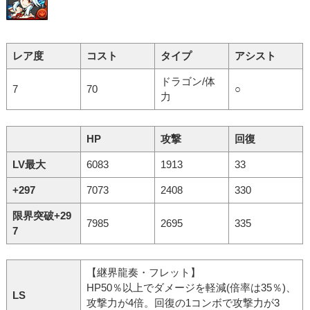
レア度
コスト
タイプ
アシスト
ドラゴン/体
7
70
○
力
HP
攻撃
回復
LV最大
6083
1913
33
+297
7073
2408
330
限界突破+29
7985
2695
335
7
【継界龍奏・フレット】
HP50％以上でダメージを軽減(倍率は35％)、
LS
攻撃力が4倍。回復の1コンボで攻撃力が3