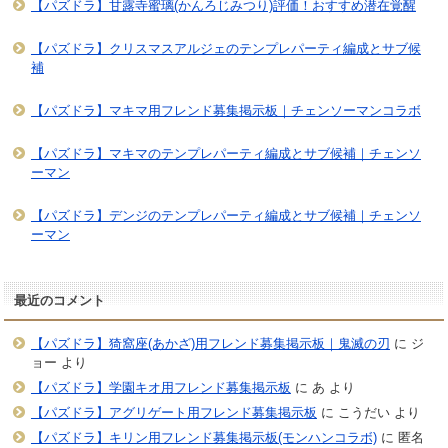
【パズドラ】甘露寺蜜璃(かんろじみつり)評価！おすすめ潜在覚醒
【パズドラ】クリスマスアルジェのテンプレパーティ編成とサブ候
補
【パズドラ】マキマ用フレンド募集掲示板｜チェンソーマンコラボ
【パズドラ】マキマのテンプレパーティ編成とサブ候補｜チェンソ
ーマン
【パズドラ】デンジのテンプレパーティ編成とサブ候補｜チェンソ
ーマン
最近のコメント
【パズドラ】猗窩座(あかざ)用フレンド募集掲示板｜鬼滅の刃
に
ジ
ョー
より
【パズドラ】学園キオ用フレンド募集掲示板
に
あ
より
【パズドラ】アグリゲート用フレンド募集掲示板
に
こうだい
より
【パズドラ】キリン用フレンド募集掲示板(モンハンコラボ)
に
匿名