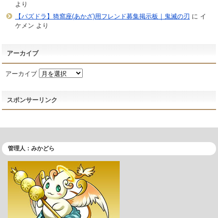
より
【パズドラ】猗窩座(あかざ)用フレンド募集掲示板｜鬼滅の刃
に
イ
ケメン
より
アーカイブ
アーカイブ
スポンサーリンク
管理人：みかどら