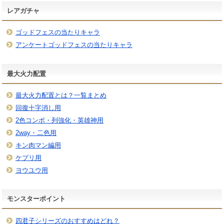
レアガチャ
ゴッドフェスの当たりキャラ
アンケートゴッドフェスの当たりキャラ
最大火力配置
最大火力配置とは？一覧まとめ
回復十字消し用
2色コンボ・列強化・英雄神用
2way・二色用
キン肉マン編用
ケプリ用
ヨウユウ用
モンスターポイント
四君子シリーズのおすすめはどれ？