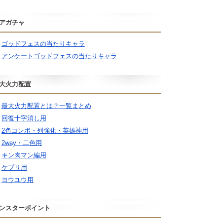
アガチャ
ゴッドフェスの当たりキャラ
アンケートゴッドフェスの当たりキャラ
大火力配置
最大火力配置とは？一覧まとめ
回復十字消し用
2色コンボ・列強化・英雄神用
2way・二色用
キン肉マン編用
ケプリ用
ヨウユウ用
ンスターポイント