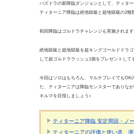
パズドラの新降臨ダンジョンとして、ティター
ティターニア降臨は絶地獄級と超地獄級の2種
初回降臨はゴルドラチャレンジも実施されます
絶地獄級と超地獄級を超キングゴールドドラゴ
して超ゴルドララッシュ1個をプレゼントして
今回はソロはもちろん、マルチプレイでもOK
た、ティターニアは降臨モンスターでありなが
キルマを目指しましょう♪
ティターニア降臨 安定周回・ノー
ティターニアの評価と使い道、潜