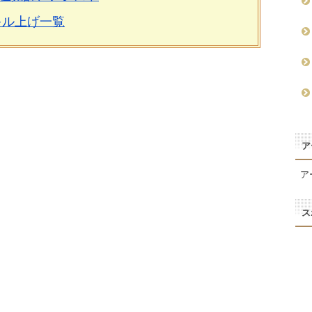
キル上げ一覧
ア
ア
ス