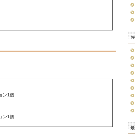
お
ョン1個
ョン1個
最