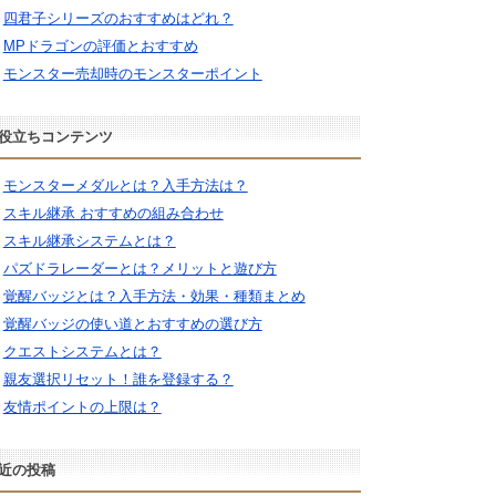
四君子シリーズのおすすめはどれ？
MPドラゴンの評価とおすすめ
モンスター売却時のモンスターポイント
役立ちコンテンツ
モンスターメダルとは？入手方法は？
スキル継承 おすすめの組み合わせ
スキル継承システムとは？
パズドラレーダーとは？メリットと遊び方
覚醒バッジとは？入手方法・効果・種類まとめ
覚醒バッジの使い道とおすすめの選び方
クエストシステムとは？
親友選択リセット！誰を登録する？
友情ポイントの上限は？
近の投稿