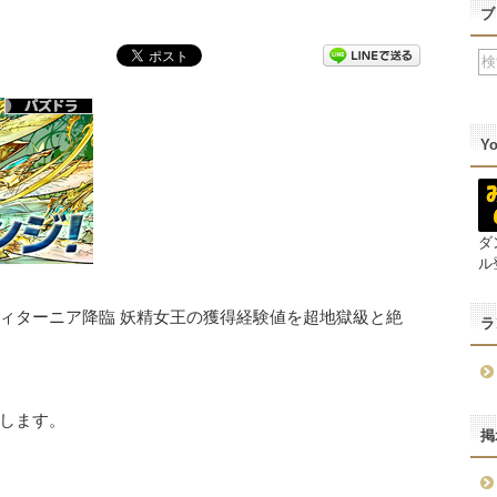
ブ
Y
ダ
ル
ィターニア降臨 妖精女王の獲得経験値を超地獄級と絶
ラ
します。
掲