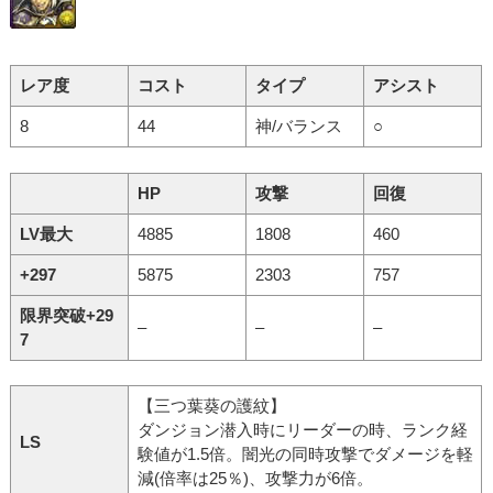
レア度
コスト
タイプ
アシスト
8
44
神/バランス
○
HP
攻撃
回復
LV最大
4885
1808
460
+297
5875
2303
757
限界突破+29
–
–
–
7
【三つ葉葵の護紋】
ダンジョン潜入時にリーダーの時、ランク経
LS
験値が1.5倍。闇光の同時攻撃でダメージを軽
減(倍率は25％)、攻撃力が6倍。