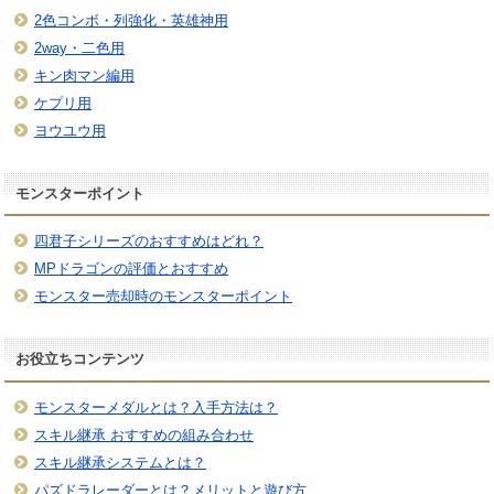
2色コンボ・列強化・英雄神用
2way・二色用
キン肉マン編用
ケプリ用
ヨウユウ用
モンスターポイント
四君子シリーズのおすすめはどれ？
MPドラゴンの評価とおすすめ
モンスター売却時のモンスターポイント
お役立ちコンテンツ
モンスターメダルとは？入手方法は？
スキル継承 おすすめの組み合わせ
スキル継承システムとは？
パズドラレーダーとは？メリットと遊び方