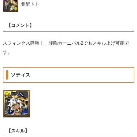
覚醒トト
【コメント】
スフィンクス降臨！、降臨カーニバル2でもスキル上げ可能で
す。
ソティス
【スキル】