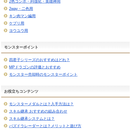
2色コンボ・列強化・英雄神用
2way・二色用
キン肉マン編用
ケプリ用
ヨウユウ用
モンスターポイント
四君子シリーズのおすすめはどれ？
MPドラゴンの評価とおすすめ
モンスター売却時のモンスターポイント
お役立ちコンテンツ
モンスターメダルとは？入手方法は？
スキル継承 おすすめの組み合わせ
スキル継承システムとは？
パズドラレーダーとは？メリットと遊び方