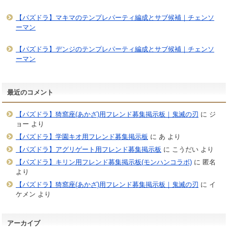
【パズドラ】マキマのテンプレパーティ編成とサブ候補｜チェンソ
ーマン
【パズドラ】デンジのテンプレパーティ編成とサブ候補｜チェンソ
ーマン
最近のコメント
【パズドラ】猗窩座(あかざ)用フレンド募集掲示板｜鬼滅の刃
に
ジ
ョー
より
【パズドラ】学園キオ用フレンド募集掲示板
に
あ
より
【パズドラ】アグリゲート用フレンド募集掲示板
に
こうだい
より
【パズドラ】キリン用フレンド募集掲示板(モンハンコラボ)
に
匿名
より
【パズドラ】猗窩座(あかざ)用フレンド募集掲示板｜鬼滅の刃
に
イ
ケメン
より
アーカイブ