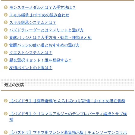
モンスターメダルとは？入手方法は？
スキル継承 おすすめの組み合わせ
スキル継承システムとは？
パズドラレーダーとは？メリットと遊び方
覚醒バッジとは？入手方法・効果・種類まとめ
覚醒バッジの使い道とおすすめの選び方
クエストシステムとは？
親友選択リセット！誰を登録する？
友情ポイントの上限は？
最近の投稿
【パズドラ】甘露寺蜜璃(かんろじみつり)評価！おすすめ潜在覚醒
【パズドラ】クリスマスアルジェのテンプレパーティ編成とサブ候
補
【パズドラ】マキマ用フレンド募集掲示板｜チェンソーマンコラボ