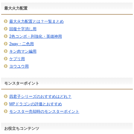
最大火力配置
最大火力配置とは？一覧まとめ
回復十字消し用
2色コンボ・列強化・英雄神用
2way・二色用
キン肉マン編用
ケプリ用
ヨウユウ用
モンスターポイント
四君子シリーズのおすすめはどれ？
MPドラゴンの評価とおすすめ
モンスター売却時のモンスターポイント
お役立ちコンテンツ