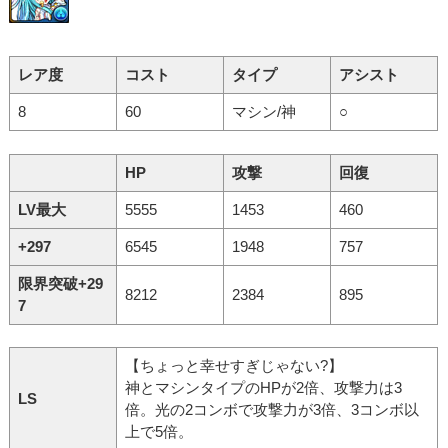
レア度
コスト
タイプ
アシスト
8
60
マシン/神
○
HP
攻撃
回復
LV最大
5555
1453
460
+297
6545
1948
757
限界突破+29
8212
2384
895
7
【ちょっと幸せすぎじゃない?】
神とマシンタイプのHPが2倍、攻撃力は3
LS
倍。光の2コンボで攻撃力が3倍、3コンボ以
上で5倍。