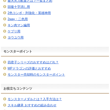
最大火力配置とは？一覧まとめ
回復十字消し用
2色コンボ・列強化・英雄神用
2way・二色用
キン肉マン編用
ケプリ用
ヨウユウ用
モンスターポイント
四君子シリーズのおすすめはどれ？
MPドラゴンの評価とおすすめ
モンスター売却時のモンスターポイント
お役立ちコンテンツ
モンスターメダルとは？入手方法は？
スキル継承 おすすめの組み合わせ