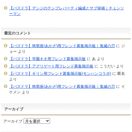
【パズドラ】デンジのテンプレパーティ編成とサブ候補｜チェンソ
ーマン
最近のコメント
【パズドラ】猗窩座(あかざ)用フレンド募集掲示板｜鬼滅の刃
に
ジ
ョー
より
【パズドラ】学園キオ用フレンド募集掲示板
に
あ
より
【パズドラ】アグリゲート用フレンド募集掲示板
に
こうだい
より
【パズドラ】キリン用フレンド募集掲示板(モンハンコラボ)
に
匿名
より
【パズドラ】猗窩座(あかざ)用フレンド募集掲示板｜鬼滅の刃
に
イ
ケメン
より
アーカイブ
アーカイブ