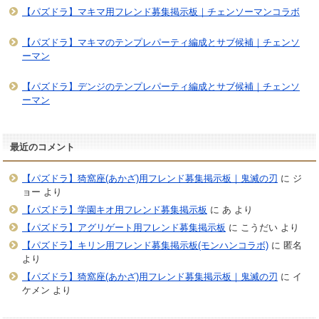
【パズドラ】マキマ用フレンド募集掲示板｜チェンソーマンコラボ
【パズドラ】マキマのテンプレパーティ編成とサブ候補｜チェンソ
ーマン
【パズドラ】デンジのテンプレパーティ編成とサブ候補｜チェンソ
ーマン
最近のコメント
【パズドラ】猗窩座(あかざ)用フレンド募集掲示板｜鬼滅の刃
に
ジ
ョー
より
【パズドラ】学園キオ用フレンド募集掲示板
に
あ
より
【パズドラ】アグリゲート用フレンド募集掲示板
に
こうだい
より
【パズドラ】キリン用フレンド募集掲示板(モンハンコラボ)
に
匿名
より
【パズドラ】猗窩座(あかざ)用フレンド募集掲示板｜鬼滅の刃
に
イ
ケメン
より