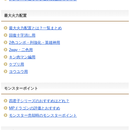
最大火力配置
最大火力配置とは？一覧まとめ
回復十字消し用
2色コンボ・列強化・英雄神用
2way・二色用
キン肉マン編用
ケプリ用
ヨウユウ用
モンスターポイント
四君子シリーズのおすすめはどれ？
MPドラゴンの評価とおすすめ
モンスター売却時のモンスターポイント