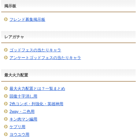
掲示板
フレンド募集掲示板
レアガチャ
ゴッドフェスの当たりキャラ
アンケートゴッドフェスの当たりキャラ
最大火力配置
最大火力配置とは？一覧まとめ
回復十字消し用
2色コンボ・列強化・英雄神用
2way・二色用
キン肉マン編用
ケプリ用
ヨウユウ用