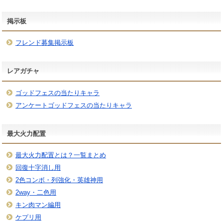
掲示板
フレンド募集掲示板
レアガチャ
ゴッドフェスの当たりキャラ
アンケートゴッドフェスの当たりキャラ
最大火力配置
最大火力配置とは？一覧まとめ
回復十字消し用
2色コンボ・列強化・英雄神用
2way・二色用
キン肉マン編用
ケプリ用