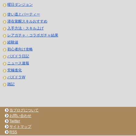
曜日ダンジョン
使い道とパーティー
潜在覚醒スキルおすすめ
入手方法・スキル上げ
レアガチャ・コラボガチャ結果
経験値
初心者向け攻略
パズドラ日記
ニュース速報
究極進化
パズドラW
雑記
当ブログについて
お問い合わせ
Twitter
サイトマップ
RSS