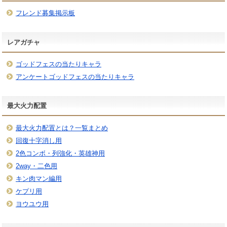
フレンド募集掲示板
レアガチャ
ゴッドフェスの当たりキャラ
アンケートゴッドフェスの当たりキャラ
最大火力配置
最大火力配置とは？一覧まとめ
回復十字消し用
2色コンボ・列強化・英雄神用
2way・二色用
キン肉マン編用
ケプリ用
ヨウユウ用