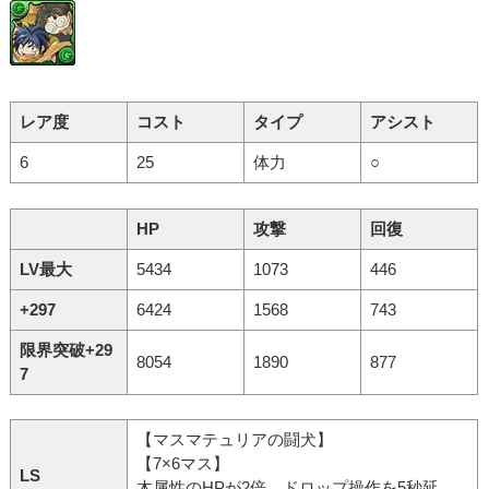
レア度
コスト
タイプ
アシスト
6
25
体力
○
HP
攻撃
回復
LV最大
5434
1073
446
+297
6424
1568
743
限界突破+29
8054
1890
877
7
【マスマテュリアの闘犬】
【7×6マス】
LS
木属性のHPが2倍。ドロップ操作を5秒延