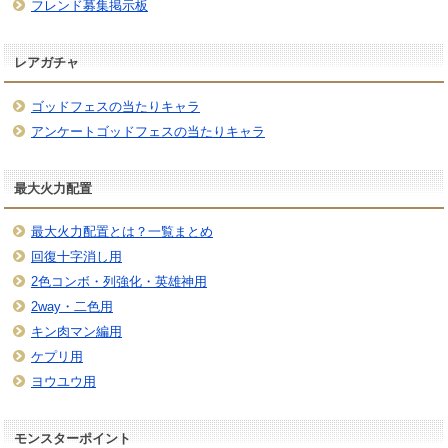
フレンド募集掲示板
レアガチャ
ゴッドフェスの当たりキャラ
アンケートゴッドフェスの当たりキャラ
最大火力配置
最大火力配置とは？一覧まとめ
回復十字消し用
2色コンボ・列強化・英雄神用
2way・二色用
キン肉マン編用
ケプリ用
ヨウユウ用
モンスターポイント