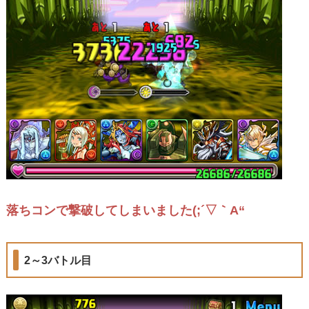
落ちコンで撃破してしまいました(;´▽｀A“
2～3バトル目