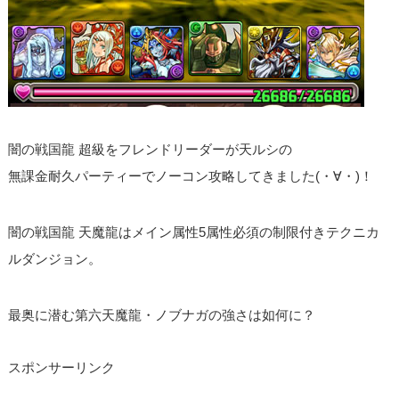
闇の戦国龍 超級をフレンドリーダーが天ルシの
無課金耐久パーティーでノーコン攻略してきました(・∀・)！
闇の戦国龍 天魔龍はメイン属性5属性必須の制限付きテクニカ
ルダンジョン。
最奥に潜む第六天魔龍・ノブナガの強さは如何に？
スポンサーリンク