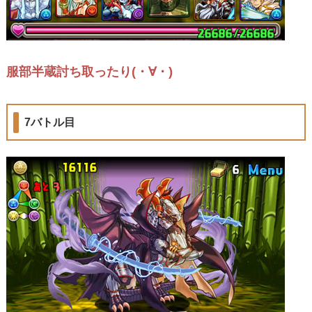
服部半蔵討ち取ったり(・∀・)
7バトル目