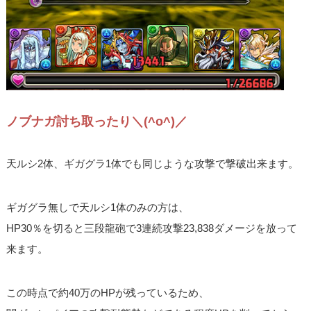
ノブナガ討ち取ったり＼(^o^)／
天ルシ2体、ギガグラ1体でも同じような攻撃で撃破出来ます。
ギガグラ無しで天ルシ1体のみの方は、
HP30％を切ると三段龍砲で3連続攻撃23,838ダメージを放って
来ます。
この時点で約40万のHPが残っているため、