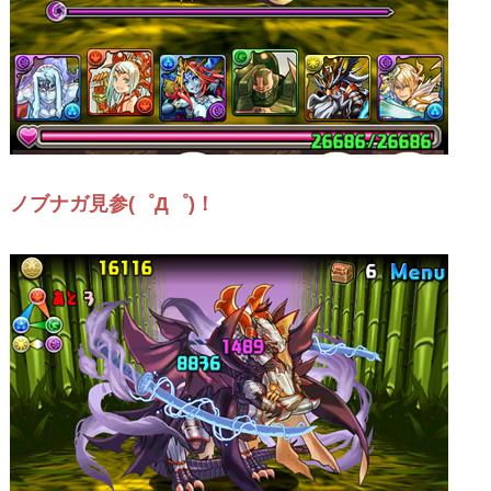
ノブナガ見参(゜Д゜)！