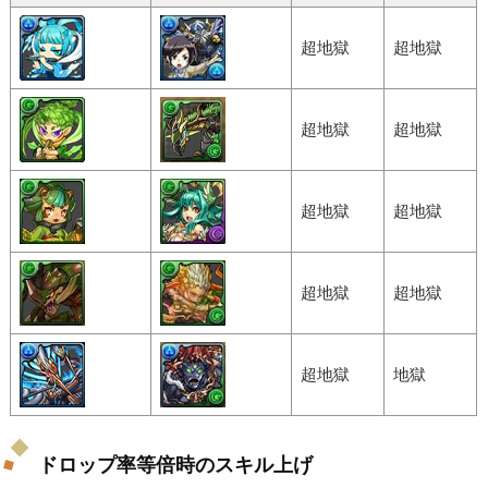
超地獄
超地獄
超地獄
超地獄
超地獄
超地獄
超地獄
超地獄
超地獄
地獄
ドロップ率等倍時のスキル上げ