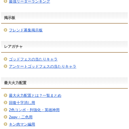
最強リーダーランキング
掲示板
フレンド募集掲示板
レアガチャ
ゴッドフェスの当たりキャラ
アンケートゴッドフェスの当たりキャラ
最大火力配置
最大火力配置とは？一覧まとめ
回復十字消し用
2色コンボ・列強化・英雄神用
2way・二色用
キン肉マン編用