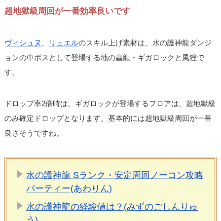
超地獄級周回が一番効率良いです
ヴィシュヌ
、
リュエル
のスキル上げ素材は、水の護神龍ダンジ
ョンの中ボスとして登場する地の蟲龍・ギガロックと風狸で
す。
ドロップ率2倍時は、ギガロックが登場するフロアは、超地獄級
のみ確定ドロップとなります。基本的には超地獄級周回が一番
良さそうですね。
水の護神龍 Sランク・安定周回ノーコン攻略
パーティー(あわりん)
水の護神龍の経験値は？(みずのごしんりゅ
う)