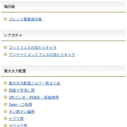
掲示板
フレンド募集掲示板
レアガチャ
ゴッドフェスの当たりキャラ
アンケートゴッドフェスの当たりキャラ
最大火力配置
最大火力配置とは？一覧まとめ
回復十字消し用
2色コンボ・列強化・英雄神用
2way・二色用
キン肉マン編用
ケプリ用
ヨウユウ用