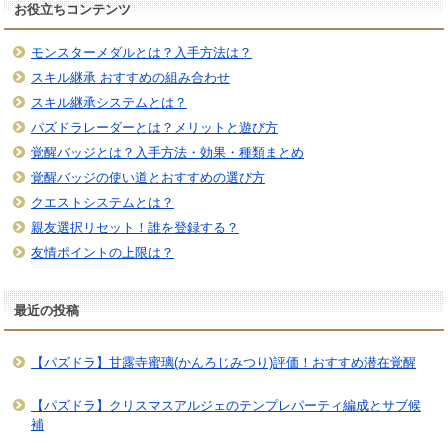
お役立ちコンテンツ
モンスターメダルとは？入手方法は？
スキル継承 おすすめの組み合わせ
スキル継承システムとは？
パズドラレーダーとは？メリットと遊び方
覚醒バッジとは？入手方法・効果・種類まとめ
覚醒バッジの使い道とおすすめの選び方
クエストシステムとは？
親友選択リセット！誰を登録する？
友情ポイントの上限は？
最近の投稿
【パズドラ】甘露寺蜜璃(かんろじみつり)評価！おすすめ潜在覚醒
【パズドラ】クリスマスアルジェのテンプレパーティ編成とサブ候
補