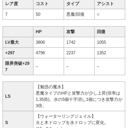
レア度
コスト
タイプ
アシスト
7
50
悪魔/回復
○
HP
攻撃
回復
LV最大
3806
1742
1055
+297
4796
2237
1352
限界突破+29
–
–
–
7
【魅惑の魔水】
悪魔タイプのHPと攻撃力が少し上昇(倍率は
LS
1.35倍)。水の5個十字消し1個につき攻撃力が
3倍。
【ウォーターリングジェイル】
S
火と木ドロップを水ドロップに変化。