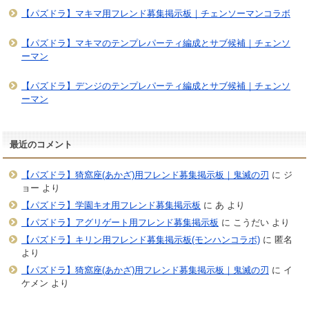
【パズドラ】マキマ用フレンド募集掲示板｜チェンソーマンコラボ
【パズドラ】マキマのテンプレパーティ編成とサブ候補｜チェンソ
ーマン
【パズドラ】デンジのテンプレパーティ編成とサブ候補｜チェンソ
ーマン
最近のコメント
【パズドラ】猗窩座(あかざ)用フレンド募集掲示板｜鬼滅の刃
に
ジ
ョー
より
【パズドラ】学園キオ用フレンド募集掲示板
に
あ
より
【パズドラ】アグリゲート用フレンド募集掲示板
に
こうだい
より
【パズドラ】キリン用フレンド募集掲示板(モンハンコラボ)
に
匿名
より
【パズドラ】猗窩座(あかざ)用フレンド募集掲示板｜鬼滅の刃
に
イ
ケメン
より