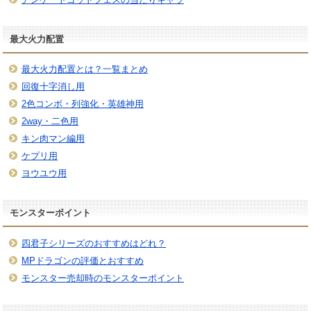
最大火力配置
最大火力配置とは？一覧まとめ
回復十字消し用
2色コンボ・列強化・英雄神用
2way・二色用
キン肉マン編用
ケプリ用
ヨウユウ用
モンスターポイント
四君子シリーズのおすすめはどれ？
MPドラゴンの評価とおすすめ
モンスター売却時のモンスターポイント