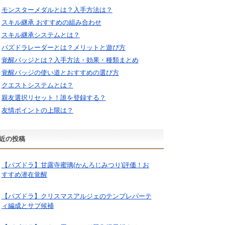
モンスターメダルとは？入手方法は？
スキル継承 おすすめの組み合わせ
スキル継承システムとは？
パズドラレーダーとは？メリットと遊び方
覚醒バッジとは？入手方法・効果・種類まとめ
覚醒バッジの使い道とおすすめの選び方
クエストシステムとは？
親友選択リセット！誰を登録する？
友情ポイントの上限は？
近の投稿
【パズドラ】甘露寺蜜璃(かんろじみつり)評価！お
すすめ潜在覚醒
【パズドラ】クリスマスアルジェのテンプレパーテ
ィ編成とサブ候補