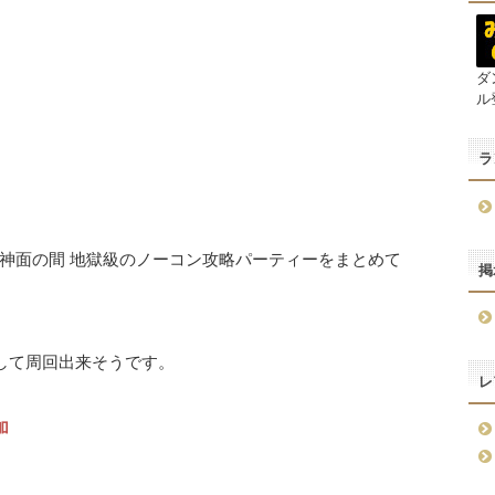
ダ
ル
ラ
神面の間 地獄級のノーコン攻略パーティーをまとめて
掲
して周回出来そうです。
レ
加