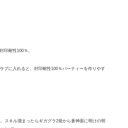
印耐性100％。
サブに入れると、封印耐性100％パーティーを作りやす
楽
め。スキル溜まったらギガグラ2発から蒼神面に明けの明