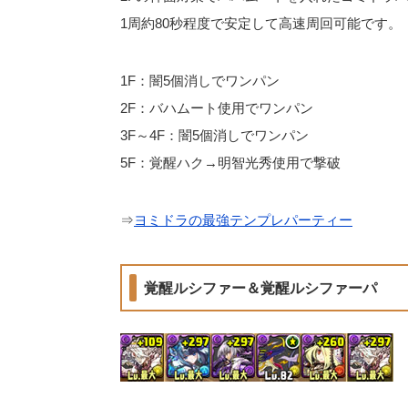
1周約80秒程度で安定して高速周回可能です。
1F：闇5個消しでワンパン
2F：バハムート使用でワンパン
3F～4F：闇5個消しでワンパン
5F：覚醒ハク→明智光秀使用で撃破
⇒
ヨミドラの最強テンプレパーティー
覚醒ルシファー＆覚醒ルシファーパ