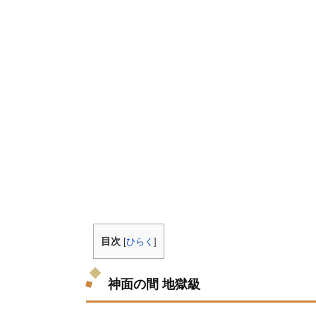
目次
[
ひらく
]
神面の間 地獄級