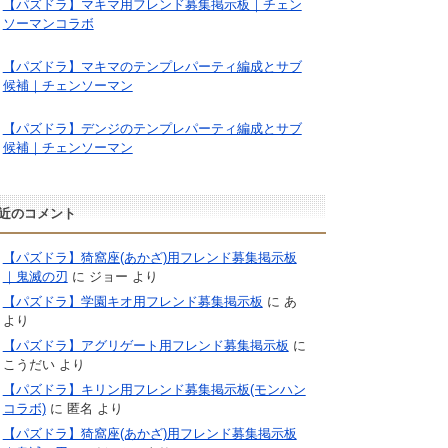
【パズドラ】マキマ用フレンド募集掲示板｜チェン
ソーマンコラボ
【パズドラ】マキマのテンプレパーティ編成とサブ
候補｜チェンソーマン
【パズドラ】デンジのテンプレパーティ編成とサブ
候補｜チェンソーマン
近のコメント
【パズドラ】猗窩座(あかざ)用フレンド募集掲示板
｜鬼滅の刃
に
ジョー
より
【パズドラ】学園キオ用フレンド募集掲示板
に
あ
より
【パズドラ】アグリゲート用フレンド募集掲示板
に
こうだい
より
【パズドラ】キリン用フレンド募集掲示板(モンハン
コラボ)
に
匿名
より
【パズドラ】猗窩座(あかざ)用フレンド募集掲示板