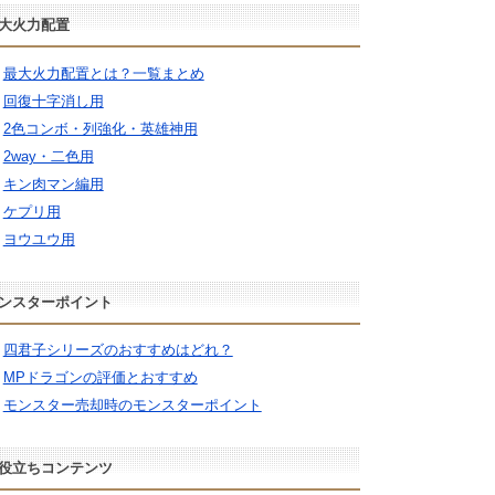
大火力配置
最大火力配置とは？一覧まとめ
回復十字消し用
2色コンボ・列強化・英雄神用
2way・二色用
キン肉マン編用
ケプリ用
ヨウユウ用
ンスターポイント
四君子シリーズのおすすめはどれ？
MPドラゴンの評価とおすすめ
モンスター売却時のモンスターポイント
役立ちコンテンツ