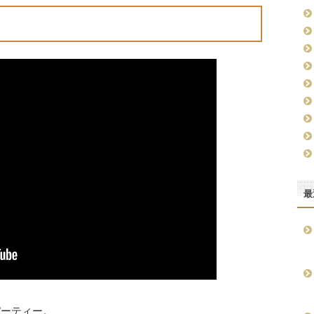
最
パーティー。