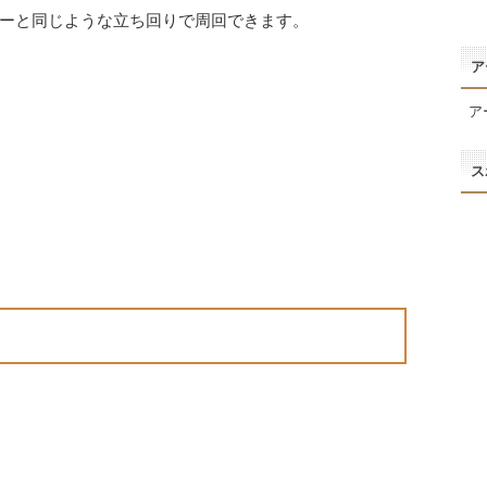
ーと同じような立ち回りで周回できます。
ア
ア
ス