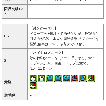
+297
4591
2701
893
限界突破+29
–
–
–
7
【棘牙の召龍印】
ドロップを3個以下で消せないが、攻撃力と
LS
回復力が3倍。水火の同時攻撃でダメージを
軽減(倍率は25%)、攻撃力が3.5倍。
【ハイドロスネーク】
敵の行動ターンを1ターン遅らせる。全ドロ
S
ップを火、水、回復ドロップに変化。
(16→11ターン)
覚醒
超覚醒
–