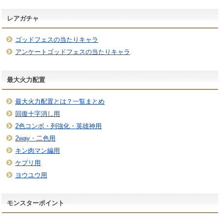
レアガチャ
ゴッドフェスの当たりキャラ
アンケートゴッドフェスの当たりキャラ
最大火力配置
最大火力配置とは？一覧まとめ
回復十字消し用
2色コンボ・列強化・英雄神用
2way・二色用
キン肉マン編用
ケプリ用
ヨウユウ用
モンスターポイント