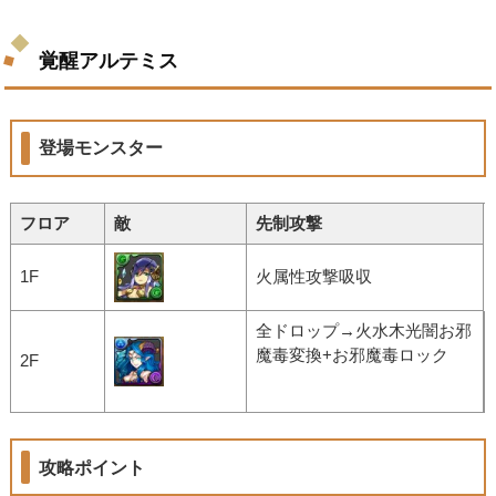
覚醒アルテミス
登場モンスター
フロア
敵
先制攻撃
1F
火属性攻撃吸収
全ドロップ→火水木光闇お邪
魔毒変換+お邪魔毒ロック
2F
攻略ポイント