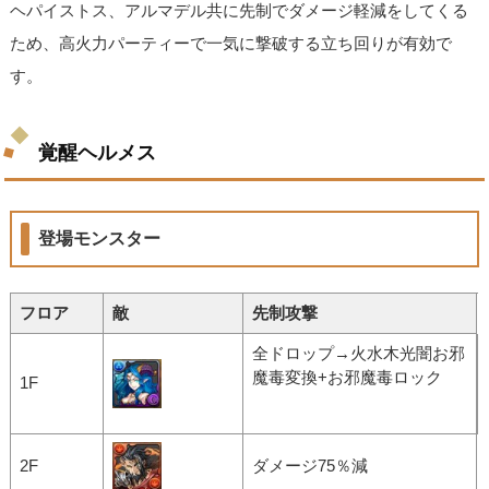
ヘパイストス、アルマデル共に先制でダメージ軽減をしてくる
ため、高火力パーティーで一気に撃破する立ち回りが有効で
す。
覚醒ヘルメス
登場モンスター
フロア
敵
先制攻撃
全ドロップ→火水木光闇お邪
魔毒変換+お邪魔毒ロック
1F
2F
ダメージ75％減