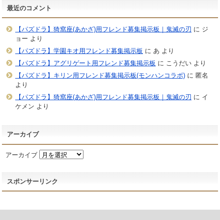
最近のコメント
【パズドラ】猗窩座(あかざ)用フレンド募集掲示板｜鬼滅の刃
に
ジ
ョー
より
【パズドラ】学園キオ用フレンド募集掲示板
に
あ
より
【パズドラ】アグリゲート用フレンド募集掲示板
に
こうだい
より
【パズドラ】キリン用フレンド募集掲示板(モンハンコラボ)
に
匿名
より
【パズドラ】猗窩座(あかざ)用フレンド募集掲示板｜鬼滅の刃
に
イ
ケメン
より
アーカイブ
アーカイブ
スポンサーリンク