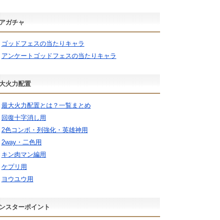
アガチャ
ゴッドフェスの当たりキャラ
アンケートゴッドフェスの当たりキャラ
大火力配置
最大火力配置とは？一覧まとめ
回復十字消し用
2色コンボ・列強化・英雄神用
2way・二色用
キン肉マン編用
ケプリ用
ヨウユウ用
ンスターポイント