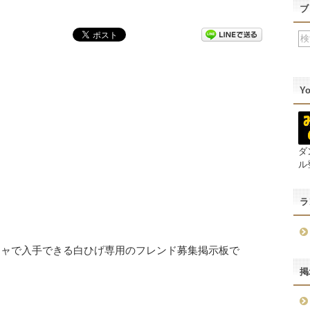
ブ
Y
ダ
ル
ラ
ボガチャで入手できる白ひげ専用のフレンド募集掲示板で
掲