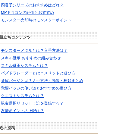
四君子シリーズのおすすめはどれ？
MPドラゴンの評価とおすすめ
モンスター売却時のモンスターポイント
役立ちコンテンツ
モンスターメダルとは？入手方法は？
スキル継承 おすすめの組み合わせ
スキル継承システムとは？
パズドラレーダーとは？メリットと遊び方
覚醒バッジとは？入手方法・効果・種類まとめ
覚醒バッジの使い道とおすすめの選び方
クエストシステムとは？
親友選択リセット！誰を登録する？
友情ポイントの上限は？
近の投稿