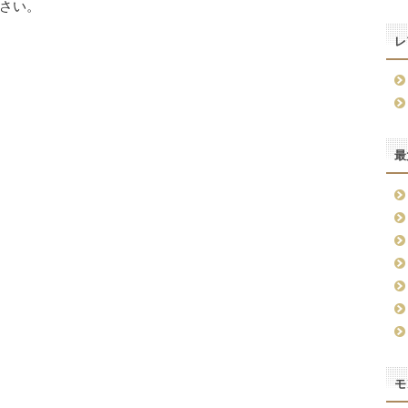
さい。
レ
最
モ