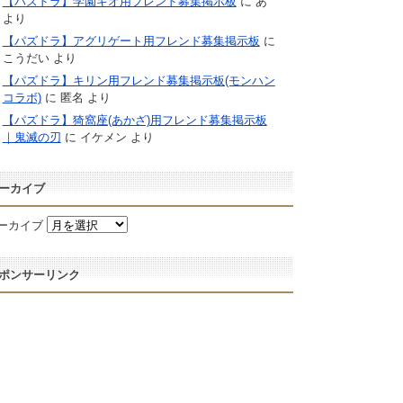
【パズドラ】学園キオ用フレンド募集掲示板
に
あ
より
【パズドラ】アグリゲート用フレンド募集掲示板
に
こうだい
より
【パズドラ】キリン用フレンド募集掲示板(モンハン
コラボ)
に
匿名
より
【パズドラ】猗窩座(あかざ)用フレンド募集掲示板
｜鬼滅の刃
に
イケメン
より
ーカイブ
ーカイブ
ポンサーリンク