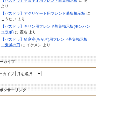
【パズドラ】学園キオ用フレンド募集掲示板
に
あ
より
【パズドラ】アグリゲート用フレンド募集掲示板
に
こうだい
より
【パズドラ】キリン用フレンド募集掲示板(モンハン
コラボ)
に
匿名
より
【パズドラ】猗窩座(あかざ)用フレンド募集掲示板
｜鬼滅の刃
に
イケメン
より
ーカイブ
ーカイブ
ポンサーリンク