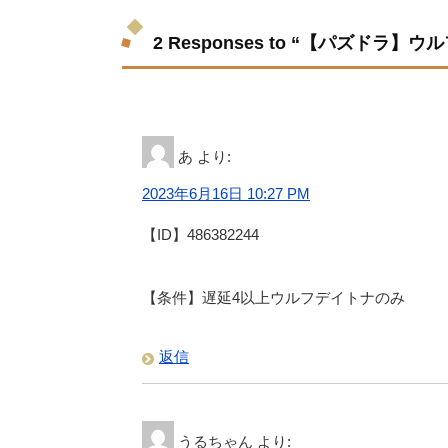
2 Responses to “【パズド
あ
より:
2023年6月16日 10:27 PM
【ID】486382244
【条件】遅延4以上ウルフデイトナのみ
返信
うるちゃん
より: