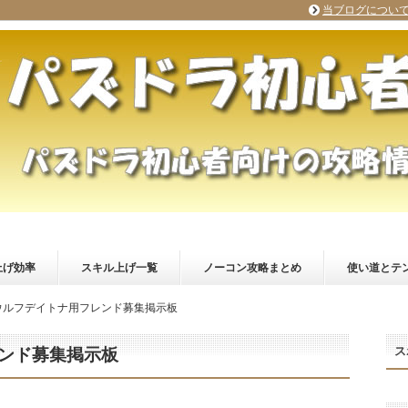
当ブログについ
上げ効率
スキル上げ一覧
ノーコン攻略まとめ
使い道とテ
ウルフデイトナ用フレンド募集掲示板
ス
ンド募集掲示板