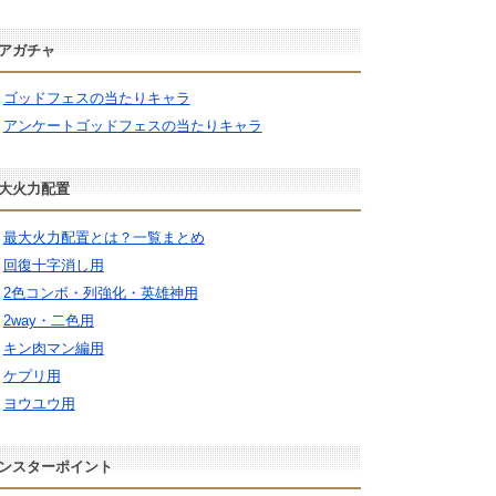
アガチャ
ゴッドフェスの当たりキャラ
アンケートゴッドフェスの当たりキャラ
大火力配置
最大火力配置とは？一覧まとめ
回復十字消し用
2色コンボ・列強化・英雄神用
2way・二色用
キン肉マン編用
ケプリ用
ヨウユウ用
ンスターポイント