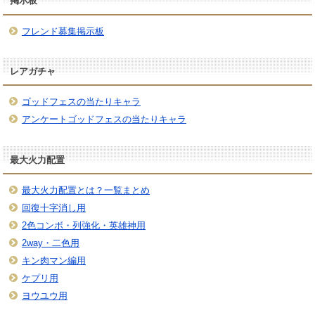
掲示板
フレンド募集掲示板
レアガチャ
ゴッドフェスの当たりキャラ
アンケートゴッドフェスの当たりキャラ
最大火力配置
最大火力配置とは？一覧まとめ
回復十字消し用
2色コンボ・列強化・英雄神用
2way・二色用
キン肉マン編用
ケプリ用
ヨウユウ用