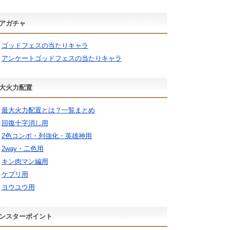
アガチャ
ゴッドフェスの当たりキャラ
アンケートゴッドフェスの当たりキャラ
大火力配置
最大火力配置とは？一覧まとめ
回復十字消し用
2色コンボ・列強化・英雄神用
2way・二色用
キン肉マン編用
ケプリ用
ヨウユウ用
ンスターポイント