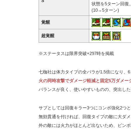
S
状態を5ターン回復
(10→5ターン)
覚醒
超覚醒
※ステータスは限界突破+297時を掲載
七枷社は体力タイプの全パラが1.5倍になり、
火の同時攻撃でダメージ軽減と固定5万ダメー
バランスが良く、使いやすいものの、突出した
サブとしては回復キラー3つにコンボ強化2つ
無効貫通を付ければ、回復タイプの敵に大ダメ
外の敵には火力がほとんど出ないため、ピンポ