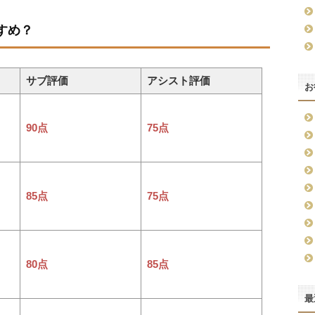
すめ？
サブ評価
アシスト評価
お
90点
75点
85点
75点
80点
85点
最