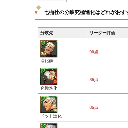
七枷社の分岐究極進化はどれがおす
分岐先
リーダー評価
90点
進化前
85点
究極進化
85点
ドット進化