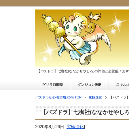
【パズドラ】七枷社(ななかせやしろ)の評価と超覚醒！お
ゲリラ時間割
ダンジョン攻略
スキル
パズドラ初心者攻略.com TOP
究極進化
【パズドラ
【パズドラ】七枷社(ななかせやし
2020年9月26日
[
究極進化
]