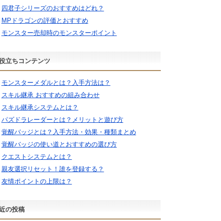
四君子シリーズのおすすめはどれ？
MPドラゴンの評価とおすすめ
モンスター売却時のモンスターポイント
役立ちコンテンツ
モンスターメダルとは？入手方法は？
スキル継承 おすすめの組み合わせ
スキル継承システムとは？
パズドラレーダーとは？メリットと遊び方
覚醒バッジとは？入手方法・効果・種類まとめ
覚醒バッジの使い道とおすすめの選び方
クエストシステムとは？
親友選択リセット！誰を登録する？
友情ポイントの上限は？
近の投稿