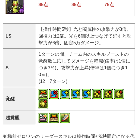
85点
85点
75点
【操作時間5秒】光と闇属性の攻撃力が3倍、
LS
回復力は2倍。光を6個以上つなげて消すと攻
撃力が6倍、固定5万ダメージ。
1ターンの間、チーム内のスキルブーストの
覚醒数に応じてダメージを軽減(倍率は1個に
S
つき3％)、攻撃力が上昇(倍率は1個につき1
0％)。
(12→7ターン)
覚醒
超覚醒
究極前ゼロワンのリーダースキルは操作時間が5秒固定になる代