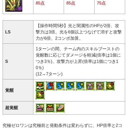
85点
85点
75点
【操作時間5秒】光と闇属性のHPが2倍、攻
LS
撃力は3倍。光を6個以上つなげて消すと攻撃
力が6倍、2コンボ加算。
1ターンの間、チーム内のスキルブーストの
覚醒数に応じてダメージを軽減(倍率は1個に
S
つき3％)、攻撃力が上昇(倍率は1個につき1
0％)
(12→7ターン)
覚醒
超覚醒
究極ゼロワンは究極前と発動条件は変わらずに、HP倍率と2コ