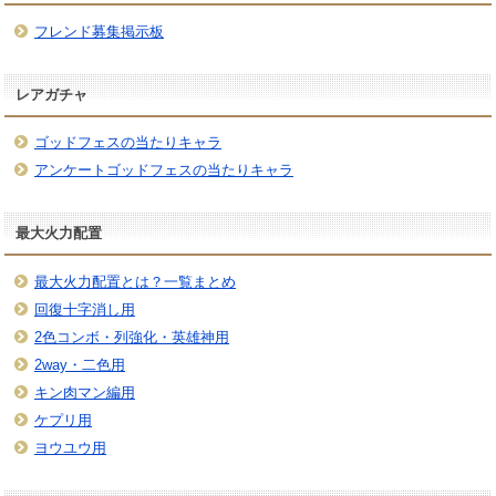
フレンド募集掲示板
レアガチャ
ゴッドフェスの当たりキャラ
アンケートゴッドフェスの当たりキャラ
最大火力配置
最大火力配置とは？一覧まとめ
回復十字消し用
2色コンボ・列強化・英雄神用
2way・二色用
キン肉マン編用
ケプリ用
ヨウユウ用