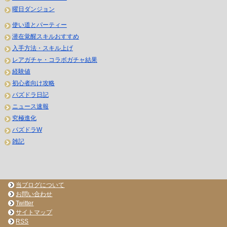
曜日ダンジョン
使い道とパーティー
潜在覚醒スキルおすすめ
入手方法・スキル上げ
レアガチャ・コラボガチャ結果
経験値
初心者向け攻略
パズドラ日記
ニュース速報
究極進化
パズドラW
雑記
当ブログについて
お問い合わせ
Twitter
サイトマップ
RSS