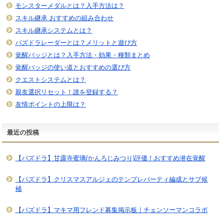
モンスターメダルとは？入手方法は？
スキル継承 おすすめの組み合わせ
スキル継承システムとは？
パズドラレーダーとは？メリットと遊び方
覚醒バッジとは？入手方法・効果・種類まとめ
覚醒バッジの使い道とおすすめの選び方
クエストシステムとは？
親友選択リセット！誰を登録する？
友情ポイントの上限は？
最近の投稿
【パズドラ】甘露寺蜜璃(かんろじみつり)評価！おすすめ潜在覚醒
【パズドラ】クリスマスアルジェのテンプレパーティ編成とサブ候
補
【パズドラ】マキマ用フレンド募集掲示板｜チェンソーマンコラボ