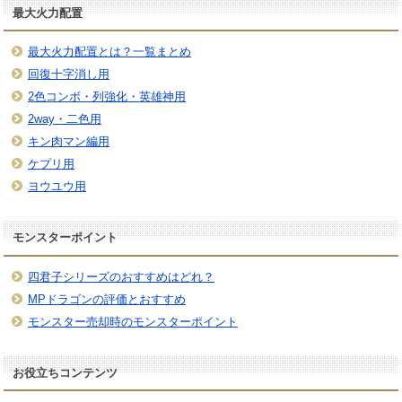
最大火力配置
最大火力配置とは？一覧まとめ
回復十字消し用
2色コンボ・列強化・英雄神用
2way・二色用
キン肉マン編用
ケプリ用
ヨウユウ用
モンスターポイント
四君子シリーズのおすすめはどれ？
MPドラゴンの評価とおすすめ
モンスター売却時のモンスターポイント
お役立ちコンテンツ