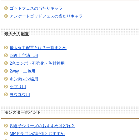
ゴッドフェスの当たりキャラ
アンケートゴッドフェスの当たりキャラ
最大火力配置
最大火力配置とは？一覧まとめ
回復十字消し用
2色コンボ・列強化・英雄神用
2way・二色用
キン肉マン編用
ケプリ用
ヨウユウ用
モンスターポイント
四君子シリーズのおすすめはどれ？
MPドラゴンの評価とおすすめ