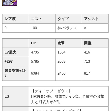
レア度
コスト
タイプ
アシスト
9
100
神/バランス
○
HP
攻撃
回復
LV最大
4795
1564
416
+297
5785
2059
713
限界突破+29
6984
2450
817
7
【ディ・オブ・ゼウス】
LS
HP満タン時、攻撃力が7.5倍。全属性の攻撃
力と回復力が2倍。
【バニッシュ・オブ・ゴッド】