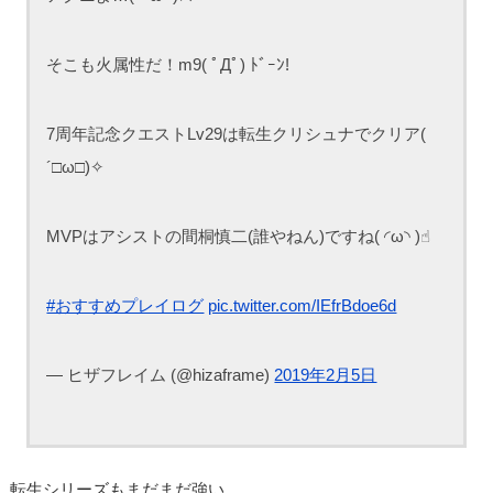
そこも火属性だ！m9( ﾟДﾟ) ﾄﾞｰﾝ!
7周年記念クエストLv29は転生クリシュナでクリア(
´□ω□)✧
MVPはアシストの間桐慎二(誰やねん)ですね( ◜ω◝ )☝︎
#おすすめプレイログ
pic.twitter.com/IEfrBdoe6d
— ヒザフレイム (@hizaframe)
2019年2月5日
転生シリーズもまだまだ強い。