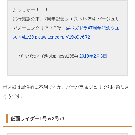
よっしゃー！！！
試行錯誤の末、7周年記念クエストLv29もバージュリ
でノーコンクリアヽ(*´∀｀)
#パズドラ
#7周年記念クエ
スト
#Lv29
pic.twitter.com/IV19xQv6R2
— ぴっぴねす (@pippiness1984)
2019年2月3日
ボス戦は属性的に不利ですが、バーバラ＆ジュリでも問題なさ
そうです。
仮面ライダー1号＆2号パ