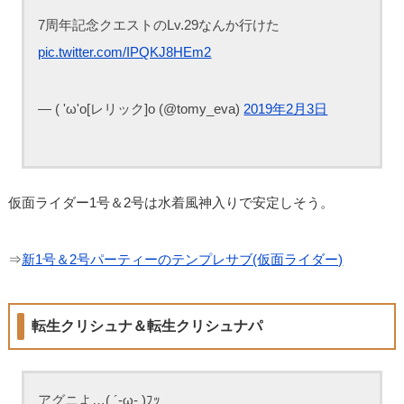
7周年記念クエストのLv.29なんか行けた
pic.twitter.com/IPQKJ8HEm2
— ( 'ω'o[レリック]o (@tomy_eva)
2019年2月3日
仮面ライダー1号＆2号は水着風神入りで安定しそう。
⇒
新1号＆2号パーティーのテンプレサブ(仮面ライダー)
転生クリシュナ＆転生クリシュナパ
アグニよ…( ´-ω- )ﾌｯ