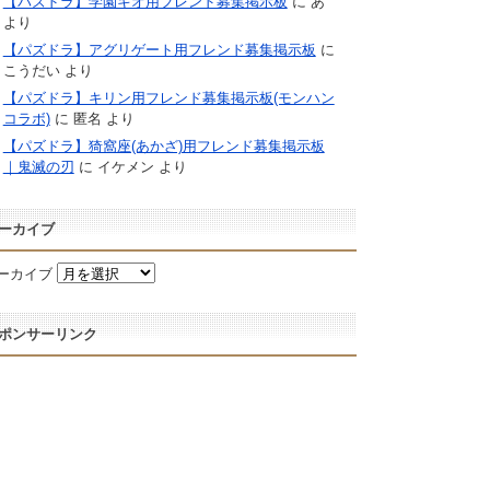
【パズドラ】学園キオ用フレンド募集掲示板
に
あ
より
【パズドラ】アグリゲート用フレンド募集掲示板
に
こうだい
より
【パズドラ】キリン用フレンド募集掲示板(モンハン
コラボ)
に
匿名
より
【パズドラ】猗窩座(あかざ)用フレンド募集掲示板
｜鬼滅の刃
に
イケメン
より
ーカイブ
ーカイブ
ポンサーリンク