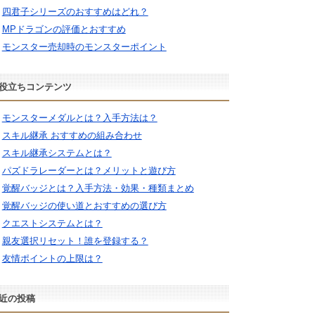
四君子シリーズのおすすめはどれ？
MPドラゴンの評価とおすすめ
モンスター売却時のモンスターポイント
役立ちコンテンツ
モンスターメダルとは？入手方法は？
スキル継承 おすすめの組み合わせ
スキル継承システムとは？
パズドラレーダーとは？メリットと遊び方
覚醒バッジとは？入手方法・効果・種類まとめ
覚醒バッジの使い道とおすすめの選び方
クエストシステムとは？
親友選択リセット！誰を登録する？
友情ポイントの上限は？
近の投稿