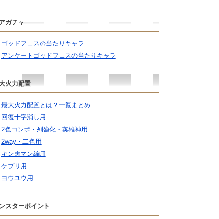
アガチャ
ゴッドフェスの当たりキャラ
アンケートゴッドフェスの当たりキャラ
大火力配置
最大火力配置とは？一覧まとめ
回復十字消し用
2色コンボ・列強化・英雄神用
2way・二色用
キン肉マン編用
ケプリ用
ヨウユウ用
ンスターポイント