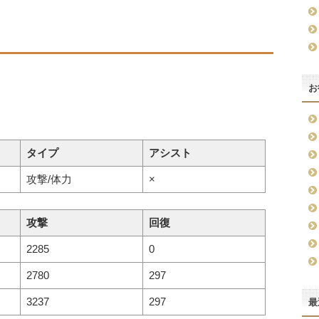
お
タイプ
アシスト
攻撃/体力
×
攻撃
回復
2285
0
2780
297
3237
297
最