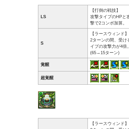
【打倒の戦技】
LS
攻撃タイプのHPと
撃で2コンボ加算。
【ラースウィンド】
2ターンの間、受け
S
イプの攻撃力が4倍
(65→15ターン)
覚醒
超覚醒
【ラースウィンド】