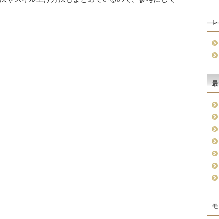
レ
最
モ