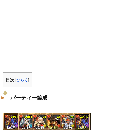
目次
[
ひらく
]
パーティー編成