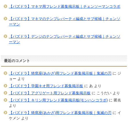
【パズドラ】マキマ用フレンド募集掲示板｜チェンソーマンコラボ
【パズドラ】マキマのテンプレパーティ編成とサブ候補｜チェンソ
ーマン
【パズドラ】デンジのテンプレパーティ編成とサブ候補｜チェンソ
ーマン
最近のコメント
【パズドラ】猗窩座(あかざ)用フレンド募集掲示板｜鬼滅の刃
に
ジ
ョー
より
【パズドラ】学園キオ用フレンド募集掲示板
に
あ
より
【パズドラ】アグリゲート用フレンド募集掲示板
に
こうだい
より
【パズドラ】キリン用フレンド募集掲示板(モンハンコラボ)
に
匿名
より
【パズドラ】猗窩座(あかざ)用フレンド募集掲示板｜鬼滅の刃
に
イ
ケメン
より