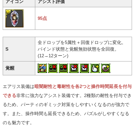
アイコン
アシスト評価
95点
全ドロップを5属性＋回復ドロップに変化。
S
バインド状態と覚醒無効状態を全回復。
(12→12ターン)
覚醒
エアリス装備は
暗闇耐性と毒耐性を各2つと操作時間延長を付与
できる
非常に強力なアシスト装備です。2種類の耐性を付与でき
るため、パーティのギミック対策をしやすいくなるのが強力で
す。また、操作時間も延長できるため、パズルがしやすくなる
のも魅力です。