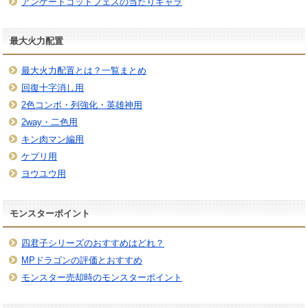
アンケートゴッドフェスの当たりキャラ
最大火力配置
最大火力配置とは？一覧まとめ
回復十字消し用
2色コンボ・列強化・英雄神用
2way・二色用
キン肉マン編用
ケプリ用
ヨウユウ用
モンスターポイント
四君子シリーズのおすすめはどれ？
MPドラゴンの評価とおすすめ
モンスター売却時のモンスターポイント