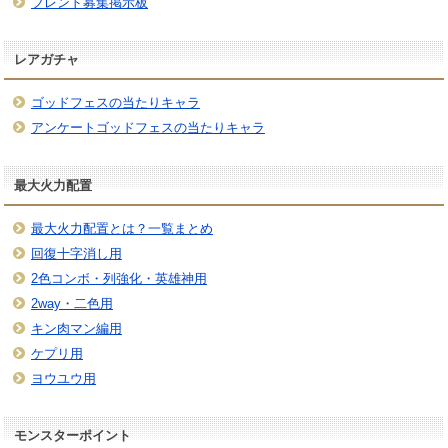
フレンド募集掲示板
レアガチャ
ゴッドフェスの当たりキャラ
アンケートゴッドフェスの当たりキャラ
最大火力配置
最大火力配置とは？一覧まとめ
回復十字消し用
2色コンボ・列強化・英雄神用
2way・二色用
キン肉マン編用
ケプリ用
ヨウユウ用
モンスターポイント