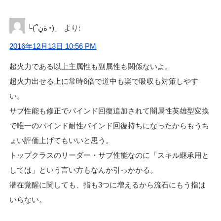
└(՞ةڼ◔)」
より:
2016年12月13日 10:56 PM
超火力である以上主属性も副属性も関係ないよ。
超火力出せる上に常時6倍で道中も楽で吸収も対策しやす
い。
サブ性能も修正でバインド回復追加されて闇属性英雄型変換
で唯一のバインド耐性バインド回復持ちになったからもうち
ょい評価上げてもいいと思う。
トップクラスのリーダー・サブ性能なのに「スキル継承用と
しては」という言い方もなんか引っかかる。
潜在覚醒に関しても、指も3つに増えるから流石にもう指は
いらない。