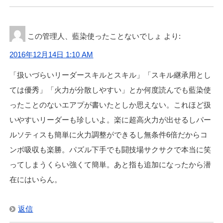
この管理人、藍染使ったことないでしょ
より:
2016年12月14日 1:10 AM
「扱いづらいリーダースキルとスキル」「スキル継承用とし
ては優秀」「火力が分散しやすい」とか何度読んでも藍染使
ったことのないエアプが書いたとしか思えない。これほど扱
いやすいリーダーも珍しいよ。楽に超高火力が出せるしパー
ルソティスも簡単に火力調整ができるし無条件6倍だからコ
ンボ吸収も楽勝。パズル下手でも闘技場サクサクで本当に笑
ってしまうくらい強くて簡単。あと指も追加になったから潜
在にはいらん。
返信