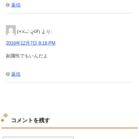
返信
(⌯˃̶᷄ ᴗ̂ ॣ˂̶᷄⌯ั)
より:
2016年12月7日 8:18 PM
副属性でもいんだよ
返信
コメントを残す