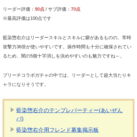
リーダー評価：
90点
/ サブ評価：
70点
※最高評価は100点です
藍染惣右介はリーダースキルとスキルに癖があるものの、常時
攻撃力36倍が使いやすいです。操作時間も十分に確保されてい
るため、闇の5個十字消しを決めやすいのも魅力ですね～。
ブリーチコラボガチャの中では、リーダーとして超大当たりキ
ャラになりそうです。
藍染惣右介のテンプレパーティー(あいぜん
パ)
藍染惣右介用フレンド募集掲示板