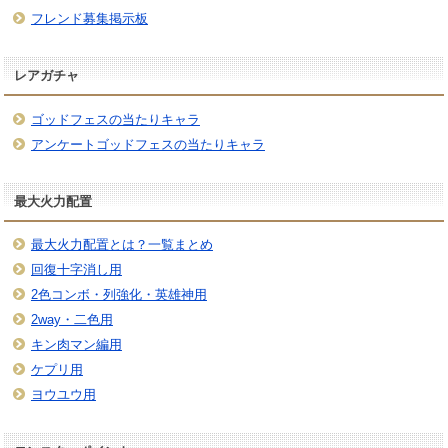
フレンド募集掲示板
レアガチャ
ゴッドフェスの当たりキャラ
アンケートゴッドフェスの当たりキャラ
最大火力配置
最大火力配置とは？一覧まとめ
回復十字消し用
2色コンボ・列強化・英雄神用
2way・二色用
キン肉マン編用
ケプリ用
ヨウユウ用