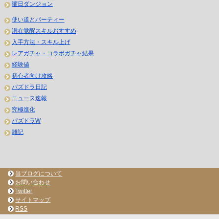
曜日ダンジョン
使い道とパーティー
潜在覚醒スキルおすすめ
入手方法・スキル上げ
レアガチャ・コラボガチャ結果
経験値
初心者向け攻略
パズドラ日記
ニュース速報
究極進化
パズドラW
雑記
当ブログについて
お問い合わせ
Twitter
サイトマップ
RSS