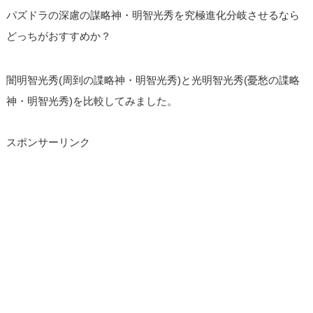
パズドラの深慮の謀略神・明智光秀を究極進化分岐させるなら
どっちがおすすめか？
闇明智光秀(周到の諜略神・明智光秀)と光明智光秀(憂愁の諜略
神・明智光秀)を比較してみました。
スポンサーリンク