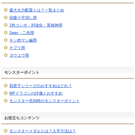
最大火力配置とは？一覧まとめ
回復十字消し用
2色コンボ・列強化・英雄神用
2way・二色用
キン肉マン編用
ケプリ用
ヨウユウ用
モンスターポイント
四君子シリーズのおすすめはどれ？
MPドラゴンの評価とおすすめ
モンスター売却時のモンスターポイント
お役立ちコンテンツ
モンスターメダルとは？入手方法は？