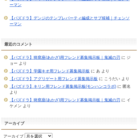
ーマン
【パズドラ】デンジのテンプレパーティ編成とサブ候補｜チェンソ
ーマン
最近のコメント
【パズドラ】猗窩座(あかざ)用フレンド募集掲示板｜鬼滅の刃
に
ジ
ョー
より
【パズドラ】学園キオ用フレンド募集掲示板
に
あ
より
【パズドラ】アグリゲート用フレンド募集掲示板
に
こうだい
より
【パズドラ】キリン用フレンド募集掲示板(モンハンコラボ)
に
匿名
より
【パズドラ】猗窩座(あかざ)用フレンド募集掲示板｜鬼滅の刃
に
イ
ケメン
より
アーカイブ
アーカイブ