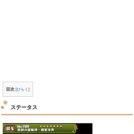
目次
[
ひらく
]
ステータス