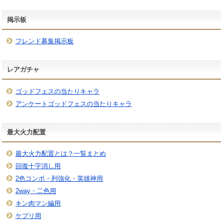
掲示板
フレンド募集掲示板
レアガチャ
ゴッドフェスの当たりキャラ
アンケートゴッドフェスの当たりキャラ
最大火力配置
最大火力配置とは？一覧まとめ
回復十字消し用
2色コンボ・列強化・英雄神用
2way・二色用
キン肉マン編用
ケプリ用