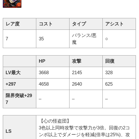
レア度
コスト
タイプ
アシスト
バランス/悪
7
35
○
魔
HP
攻撃
回復
LV最大
3668
2145
328
+297
4658
2640
625
限界突破+29
–
–
–
7
【心の怪盗団】
3色以上同時攻撃で攻撃力が3倍。回復の2コ
LS
ンボ以上でダメージを軽減(倍率は25%)、攻