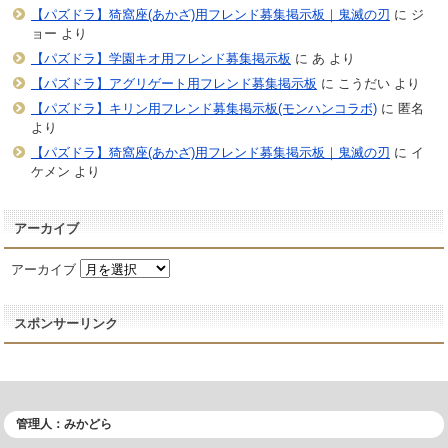
【パズドラ】猗窩座(あかざ)用フレンド募集掲示板｜鬼滅の刃
に
ジ
ョー
より
【パズドラ】学園キオ用フレンド募集掲示板
に
あ
より
【パズドラ】アグリゲート用フレンド募集掲示板
に
こうだい
より
【パズドラ】キリン用フレンド募集掲示板(モンハンコラボ)
に
匿名
より
【パズドラ】猗窩座(あかざ)用フレンド募集掲示板｜鬼滅の刃
に
イ
ケメン
より
アーカイブ
アーカイブ
スポンサーリンク
管理人：みかどら