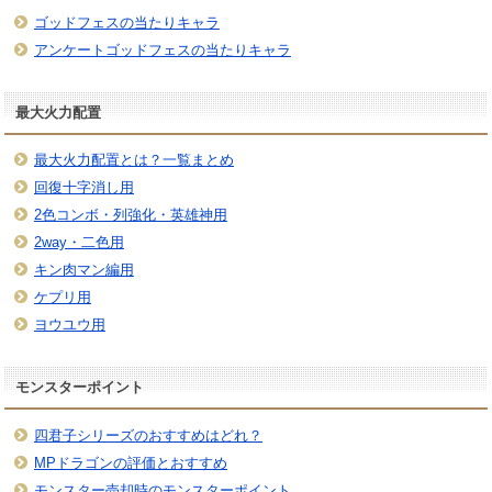
ゴッドフェスの当たりキャラ
アンケートゴッドフェスの当たりキャラ
最大火力配置
最大火力配置とは？一覧まとめ
回復十字消し用
2色コンボ・列強化・英雄神用
2way・二色用
キン肉マン編用
ケプリ用
ヨウユウ用
モンスターポイント
四君子シリーズのおすすめはどれ？
MPドラゴンの評価とおすすめ
モンスター売却時のモンスターポイント