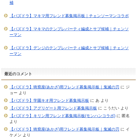
補
【パズドラ】マキマ用フレンド募集掲示板｜チェンソーマンコラボ
【パズドラ】マキマのテンプレパーティ編成とサブ候補｜チェンソ
ーマン
【パズドラ】デンジのテンプレパーティ編成とサブ候補｜チェンソ
ーマン
最近のコメント
【パズドラ】猗窩座(あかざ)用フレンド募集掲示板｜鬼滅の刃
に
ジ
ョー
より
【パズドラ】学園キオ用フレンド募集掲示板
に
あ
より
【パズドラ】アグリゲート用フレンド募集掲示板
に
こうだい
より
【パズドラ】キリン用フレンド募集掲示板(モンハンコラボ)
に
匿名
より
【パズドラ】猗窩座(あかざ)用フレンド募集掲示板｜鬼滅の刃
に
イ
ケメン
より