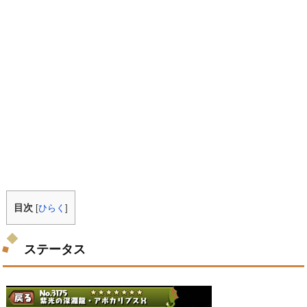
目次
[
ひらく
]
ステータス