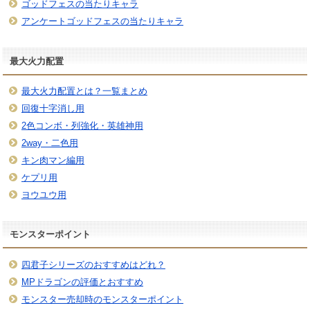
ゴッドフェスの当たりキャラ
アンケートゴッドフェスの当たりキャラ
最大火力配置
最大火力配置とは？一覧まとめ
回復十字消し用
2色コンボ・列強化・英雄神用
2way・二色用
キン肉マン編用
ケプリ用
ヨウユウ用
モンスターポイント
四君子シリーズのおすすめはどれ？
MPドラゴンの評価とおすすめ
モンスター売却時のモンスターポイント