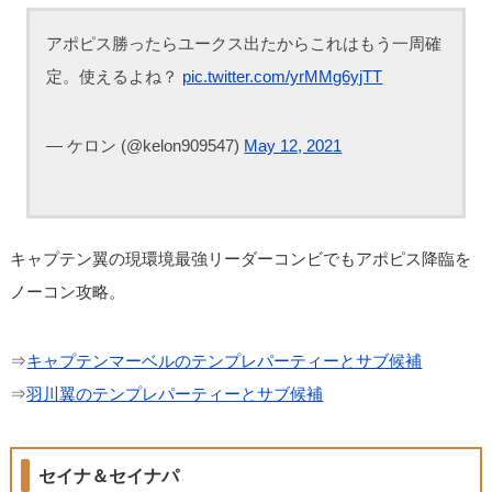
アポピス勝ったらユークス出たからこれはもう一周確
定。使えるよね？
pic.twitter.com/yrMMg6yjTT
— ケロン (@kelon909547)
May 12, 2021
キャプテン翼の現環境最強リーダーコンビでもアポピス降臨を
ノーコン攻略。
⇒
キャプテンマーベルのテンプレパーティーとサブ候補
⇒
羽川翼のテンプレパーティーとサブ候補
セイナ＆セイナパ