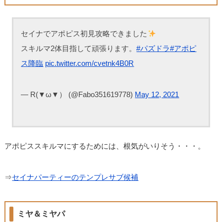
セイナでアポピス初見攻略できました
スキルマ2体目指して頑張ります。
#パズドラ
#アポピ
ス降臨
pic.twitter.com/cvetnk4B0R
— R(▼ω▼） (@Fabo351619778)
May 12, 2021
アポピススキルマにするためには、根気がいりそう・・・。
⇒
セイナパーティーのテンプレサブ候補
ミヤ＆ミヤパ