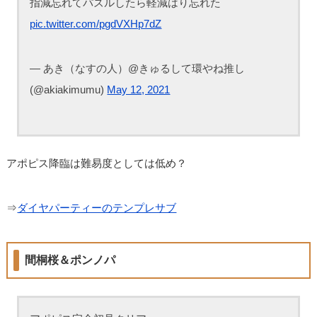
指減忘れてパズルしたら軽減はり忘れた
pic.twitter.com/pgdVXHp7dZ
— あき（なすの人）@きゅるして環やね推し
(@akiakimumu)
May 12, 2021
アポピス降臨は難易度としては低め？
⇒
ダイヤパーティーのテンプレサブ
間桐桜＆ポンノパ