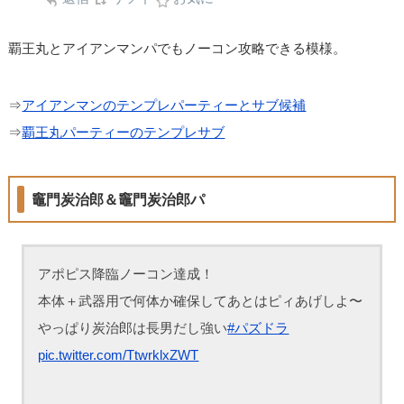
覇王丸とアイアンマンパでもノーコン攻略できる模様。
⇒
アイアンマンのテンプレパーティーとサブ候補
⇒
覇王丸パーティーのテンプレサブ
竈門炭治郎＆竈門炭治郎パ
アポピス降臨ノーコン達成！
本体＋武器用で何体か確保してあとはピィあげしよ〜
やっぱり炭治郎は長男だし強い
#パズドラ
pic.twitter.com/TtwrklxZWT