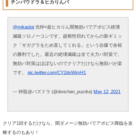
チンバウドラ＆ヒカりんパ
@mikaslot
光狆×超ヒカりん闇無効パでアポピス絶壊
滅級ソロノーコンです。超根性切れてからの新ギミッ
ク「ギガグラをため直してくれる」という自爆で余裕
の勝利でした。最近の絶壊滅級は全て火力パ対策で、
無効パ対策はほぼないのでクリアだけなら無効パが楽
です。
pic.twitter.com/CY2dxWjmH1
— 狆龍@パズドラ (@donchan_puzdra)
May 12, 2021
クリア1回するだけなら、闇ダメージ無効パでアポピス降臨を攻
略するのもあり！