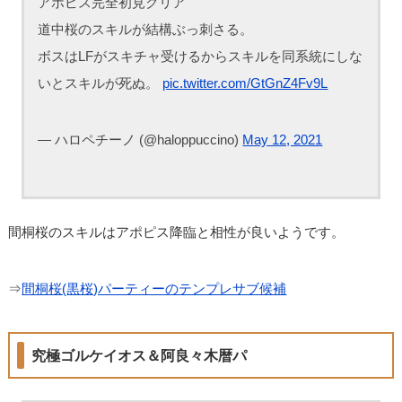
アポピス完全初見クリア
道中桜のスキルが結構ぶっ刺さる。
ボスはLFがスキチャ受けるからスキルを同系統にしな
いとスキルが死ぬ。
pic.twitter.com/GtGnZ4Fv9L
— ハロペチーノ (@haloppuccino)
May 12, 2021
間桐桜のスキルはアポピス降臨と相性が良いようです。
⇒
間桐桜(黒桜)パーティーのテンプレサブ候補
究極ゴルケイオス＆阿良々木暦パ