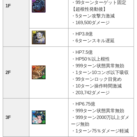
・99ターンターゲット固定
1F
【超根性発動後】
・5ターン攻撃力激減
・169,500ダメージ
・HP3.8億
・6ターンスキル遅延
・HP7.5億
・HP50％以上根性
・999ターン状態異常無効
2F
・1ターン10コンボ以下吸収
・99ターンロック目覚め
・10ターン操作時間激減
・203,742ダメージ
・HP6.75億
・999ターン状態異常無効
3F
・999ターン2000万以上ダメ
ージ無効
・1ターン75％ダメージ軽減