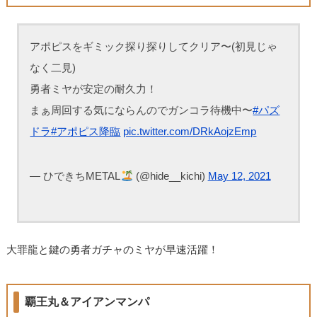
アポピスをギミック探り探りしてクリア〜(初見じゃ
なく二見)
勇者ミヤが安定の耐久力！
まぁ周回する気にならんのでガンコラ待機中〜
#パズ
ドラ
#アポピス降臨
pic.twitter.com/DRkAojzEmp
— ひできちMETAL
(@hide__kichi)
May 12, 2021
大罪龍と鍵の勇者ガチャのミヤが早速活躍！
覇王丸＆アイアンマンパ