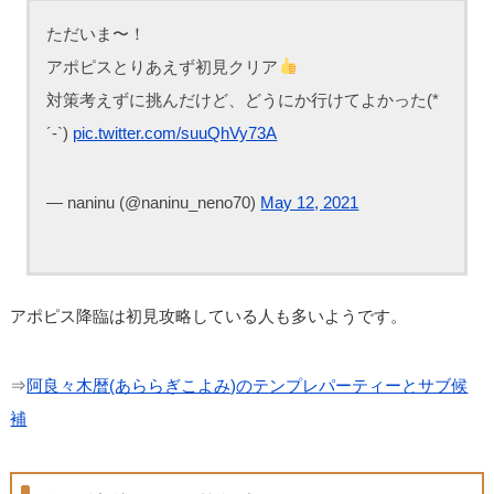
ただいま〜！
アポピスとりあえず初見クリア
対策考えずに挑んだけど、どうにか行けてよかった(*
´-`)
pic.twitter.com/suuQhVy73A
— naninu (@naninu_neno70)
May 12, 2021
アポピス降臨は初見攻略している人も多いようです。
⇒
阿良々木暦(あららぎこよみ)のテンプレパーティーとサブ候
補