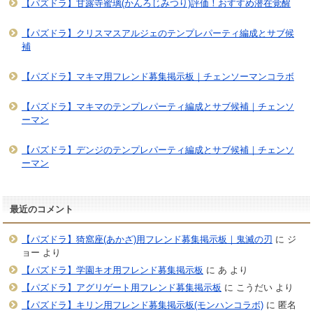
【パズドラ】甘露寺蜜璃(かんろじみつり)評価！おすすめ潜在覚醒
【パズドラ】クリスマスアルジェのテンプレパーティ編成とサブ候
補
【パズドラ】マキマ用フレンド募集掲示板｜チェンソーマンコラボ
【パズドラ】マキマのテンプレパーティ編成とサブ候補｜チェンソ
ーマン
【パズドラ】デンジのテンプレパーティ編成とサブ候補｜チェンソ
ーマン
最近のコメント
【パズドラ】猗窩座(あかざ)用フレンド募集掲示板｜鬼滅の刃
に
ジ
ョー
より
【パズドラ】学園キオ用フレンド募集掲示板
に
あ
より
【パズドラ】アグリゲート用フレンド募集掲示板
に
こうだい
より
【パズドラ】キリン用フレンド募集掲示板(モンハンコラボ)
に
匿名