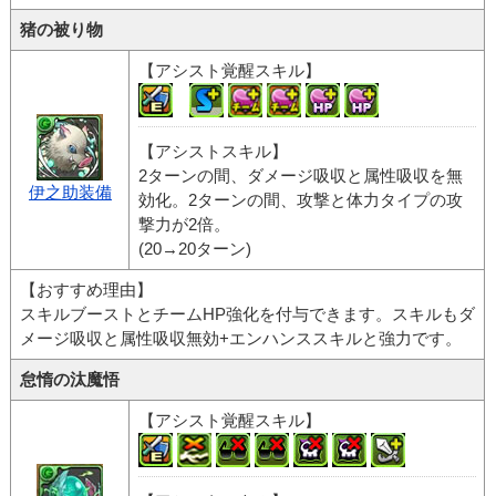
猪の被り物
【アシスト覚醒スキル】
【アシストスキル】
2ターンの間、ダメージ吸収と属性吸収を無
伊之助装備
効化。2ターンの間、攻撃と体力タイプの攻
撃力が2倍。
(20→20ターン)
【おすすめ理由】
スキルブーストとチームHP強化を付与できます。スキルもダ
メージ吸収と属性吸収無効+エンハンススキルと強力です。
怠惰の汰魔悟
【アシスト覚醒スキル】