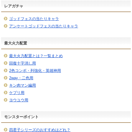
レアガチャ
ゴッドフェスの当たりキャラ
アンケートゴッドフェスの当たりキャラ
最大火力配置
最大火力配置とは？一覧まとめ
回復十字消し用
2色コンボ・列強化・英雄神用
2way・二色用
キン肉マン編用
ケプリ用
ヨウユウ用
モンスターポイント
四君子シリーズのおすすめはどれ？