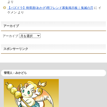
より
【パズドラ】猗窩座(あかざ)用フレンド募集掲示板｜鬼滅の刃
に
イ
ケメン
より
アーカイブ
アーカイブ
スポンサーリンク
管理人：みかどら