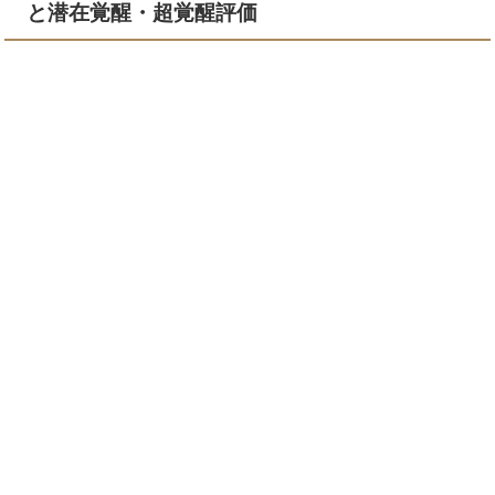
と潜在覚醒・超覚醒評価