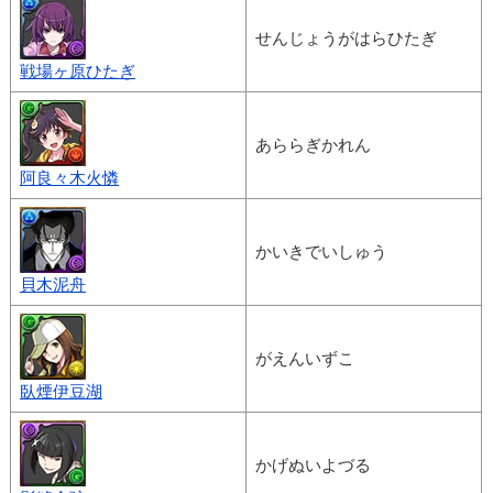
せんじょうがはらひたぎ
戦場ヶ原ひたぎ
あららぎかれん
阿良々木火憐
かいきでいしゅう
貝木泥舟
がえんいずこ
臥煙伊豆湖
かげぬいよづる