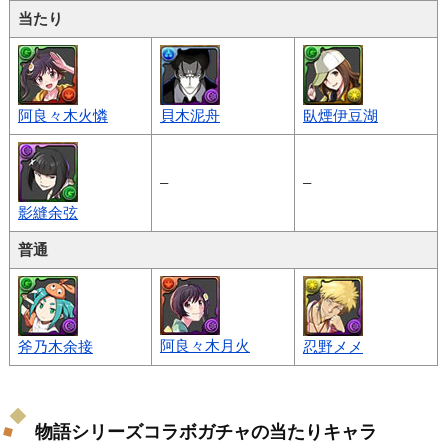
当たり
阿良々木火憐
貝木泥舟
臥煙伊豆湖
–
–
影縫余弦
普通
阿良々木月火
斧乃木余接
忍野メメ
物語シリーズコラボガチャの当たりキャラ