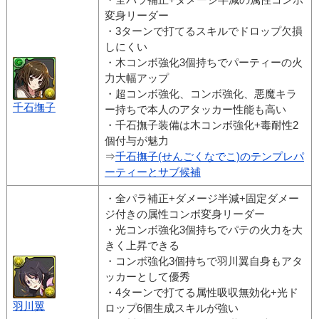
変身リーダー
・3ターンで打てるスキルでドロップ欠損
しにくい
・木コンボ強化3個持ちでパーティーの火
力大幅アップ
・超コンボ強化、コンボ強化、悪魔キラ
千石撫子
ー持ちで本人のアタッカー性能も高い
・千石撫子装備は木コンボ強化+毒耐性2
個付与が魅力
⇒
千石撫子(せんごくなでこ)のテンプレパ
ーティーとサブ候補
・全パラ補正+ダメージ半減+固定ダメー
ジ付きの属性コンボ変身リーダー
・光コンボ強化3個持ちでパテの火力を大
きく上昇できる
・コンボ強化3個持ちで羽川翼自身もアタ
ッカーとして優秀
・4ターンで打てる属性吸収無効化+光ド
羽川翼
ロップ6個生成スキルが強い