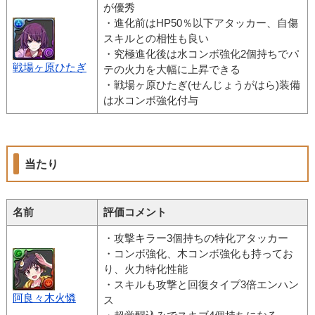
が優秀
・進化前はHP50％以下アタッカー、自傷
スキルとの相性も良い
・究極進化後は水コンボ強化2個持ちでパ
戦場ヶ原ひたぎ
テの火力を大幅に上昇できる
・戦場ヶ原ひたぎ(せんじょうがはら)装備
は水コンボ強化付与
当たり
名前
評価コメント
・攻撃キラー3個持ちの特化アタッカー
・コンボ強化、木コンボ強化も持ってお
り、火力特化性能
・スキルも攻撃と回復タイプ3倍エンハン
阿良々木火憐
ス