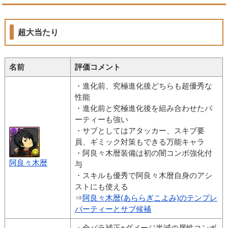
超大当たり
名前
評価コメント
・進化前、究極進化後どちらも超優秀な
性能
・進化前と究極進化後を組み合わせたパ
ーティーも強い
・サブとしてはアタッカー、スキブ要
員、ギミック対策もできる万能キャラ
・阿良々木暦装備は初の闇コンボ強化付
阿良々木暦
与
・スキルも優秀で阿良々木暦自身のアシ
ストにも使える
⇒
阿良々木暦(あららぎこよみ)のテンプレ
パーティーとサブ候補
・全パラ補正+ダメージ半減の属性コンボ