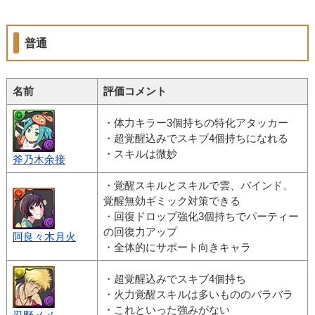
普通
名前
評価コメント
・体力キラー3個持ちの特化アタッカー
・超覚醒込みでスキブ4個持ちになれる
・スキルは微妙
斧乃木余接
・覚醒スキルとスキルで雲、バインド、
覚醒無効ギミック対策できる
・回復ドロップ強化3個持ちでパーティー
の回復力アップ
阿良々木月火
・全体的にサポート向きキャラ
・超覚醒込みでスキブ4個持ち
・火力覚醒スキルは多いもののバラバラ
・これといった強みがない