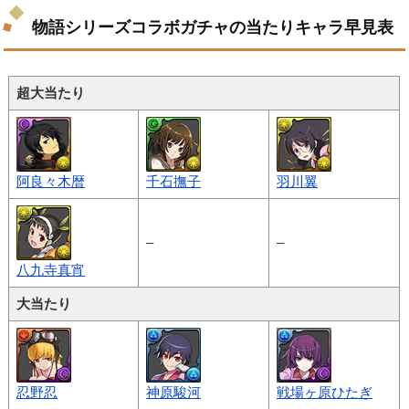
物語シリーズコラボガチャの当たりキャラ早見表
超大当たり
阿良々木暦
千石撫子
羽川翼
–
–
八九寺真宵
大当たり
忍野忍
神原駿河
戦場ヶ原ひたぎ