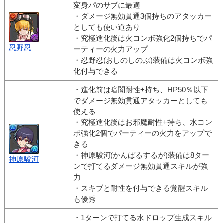
変身パのサブに最適
・ダメージ無効貫通3個持ちのアタッカー
としても使い道あり
・究極進化後は火コンボ強化2個持ちでパ
忍野忍
ーティーの火力アップ
・忍野忍(おしのしのぶ)装備は火コンボ強
化付与できる
・進化前は暗闇耐性+持ち、HP50％以下
でダメージ無効貫通アタッカーとしても
使える
・究極進化後はお邪魔耐性+持ち、水コン
ボ強化2個でパーティーの火力をアップで
きる
・神原駿河(かんばるするが)装備は8ター
神原駿河
ンで打てるダメージ無効貫通スキルが強
力
・スキブと耐性を付与できる覚醒スキル
も優秀
・1ターンで打てる水ドロップ生成スキル