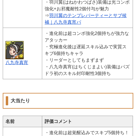
・羽川翼(はねかわつばさ)装備は光コンボ
強化+お邪魔耐性2個付与が魅力
⇒
羽川翼のテンプレパーティーとサブ候
補｜八九寺真宵パ
・進化前は超コンボ強化2個持ちが強力な
アタッカー
・究極進化後は遅延スキル込みで実質ス
キブ6個持ちキャラ
・リーダーとしてもまずまず
八九寺真宵
・八九寺真宵(はちくじまよい)装備はパズ
ドラ初のスキル封印耐性3個持ち
大当たり
名前
評価コメント
・進化前は超覚醒込みでスキブ5個持ち！