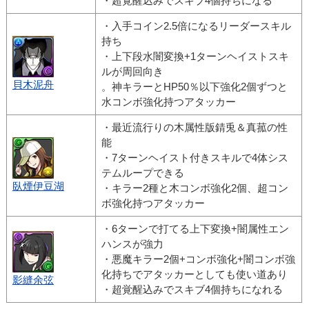
・超覚醒込みでスキブ4個持ちになる
・入手コイン2.5倍になるリーダースキル
持ち
・上下段水闇変換+1ターンヘイストスキ
ルが周回向き
貝木泥舟
。神キラーとHP50％以下強化2個ずつと
水コンボ強化持つアタッカー
・最近流行りの木属性版錆兎＆真菰の性
能
・7ターンヘイスト付きスキルで4体シス
テムループできる
臥煙伊豆湖
・キラー2種と木コンボ強化2個、超コン
ボ強化持つアタッカー
・6ターンで打てる上下変換+闇属性エン
ハンスが強力
・悪魔キラー2個+コンボ強化+闇コンボ強
化持ちでアタッカーとしても使い道あり
影縫余弦
・超覚醒込みでスキブ4個持ちになれる