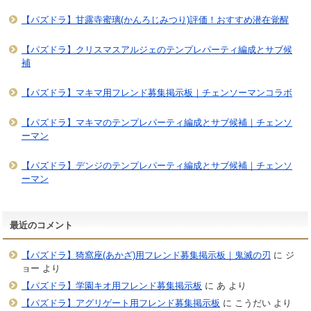
【パズドラ】甘露寺蜜璃(かんろじみつり)評価！おすすめ潜在覚醒
【パズドラ】クリスマスアルジェのテンプレパーティ編成とサブ候
補
【パズドラ】マキマ用フレンド募集掲示板｜チェンソーマンコラボ
【パズドラ】マキマのテンプレパーティ編成とサブ候補｜チェンソ
ーマン
【パズドラ】デンジのテンプレパーティ編成とサブ候補｜チェンソ
ーマン
最近のコメント
【パズドラ】猗窩座(あかざ)用フレンド募集掲示板｜鬼滅の刃
に
ジ
ョー
より
【パズドラ】学園キオ用フレンド募集掲示板
に
あ
より
【パズドラ】アグリゲート用フレンド募集掲示板
に
こうだい
より