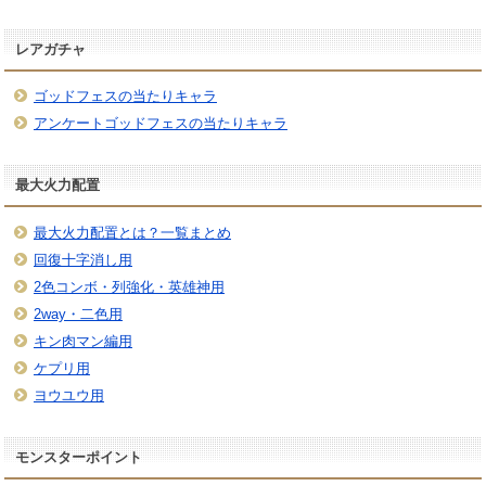
レアガチャ
ゴッドフェスの当たりキャラ
アンケートゴッドフェスの当たりキャラ
最大火力配置
最大火力配置とは？一覧まとめ
回復十字消し用
2色コンボ・列強化・英雄神用
2way・二色用
キン肉マン編用
ケプリ用
ヨウユウ用
モンスターポイント