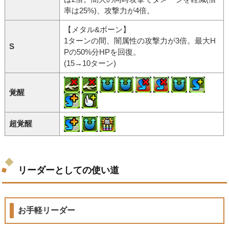
率は25%)、攻撃力が4倍。
【メタル&ボーン】
1ターンの間、闇属性の攻撃力が3倍。最大H
S
Pの50%分HPを回復。
(15→10ターン)
覚醒
超覚醒
リーダーとしての使い道
お手軽リーダー