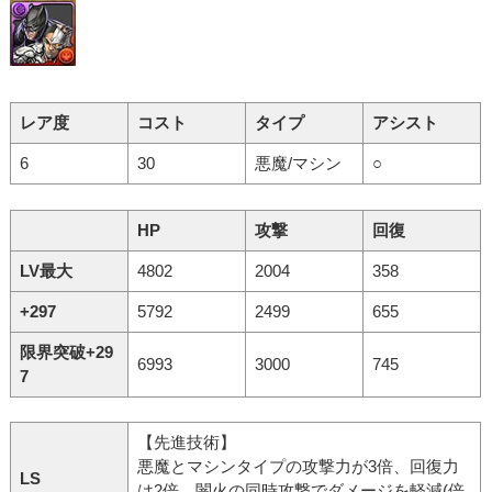
レア度
コスト
タイプ
アシスト
6
30
悪魔/マシン
○
HP
攻撃
回復
LV最大
4802
2004
358
+297
5792
2499
655
限界突破+29
6993
3000
745
7
【先進技術】
悪魔とマシンタイプの攻撃力が3倍、回復力
LS
は2倍。闇火の同時攻撃でダメージを軽減(倍