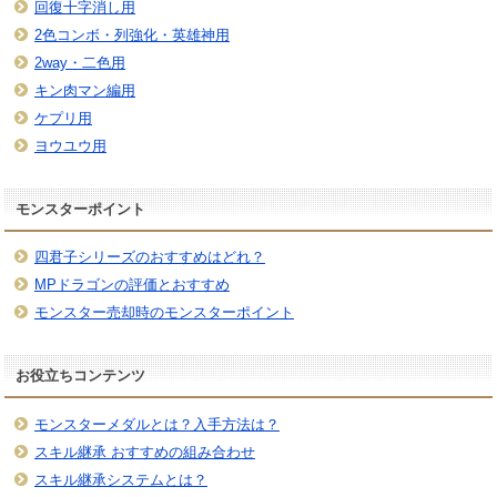
回復十字消し用
2色コンボ・列強化・英雄神用
2way・二色用
キン肉マン編用
ケプリ用
ヨウユウ用
モンスターポイント
四君子シリーズのおすすめはどれ？
MPドラゴンの評価とおすすめ
モンスター売却時のモンスターポイント
お役立ちコンテンツ
モンスターメダルとは？入手方法は？
スキル継承 おすすめの組み合わせ
スキル継承システムとは？