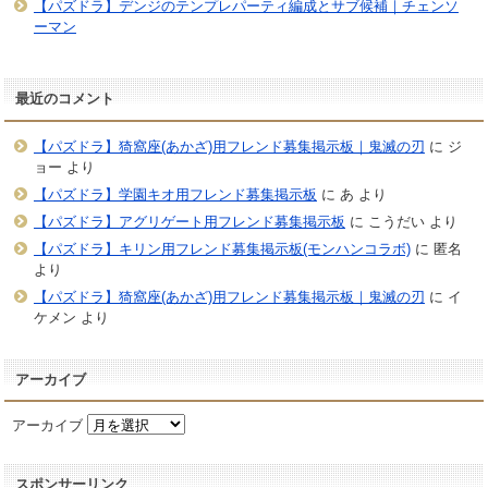
【パズドラ】デンジのテンプレパーティ編成とサブ候補｜チェンソ
ーマン
最近のコメント
【パズドラ】猗窩座(あかざ)用フレンド募集掲示板｜鬼滅の刃
に
ジ
ョー
より
【パズドラ】学園キオ用フレンド募集掲示板
に
あ
より
【パズドラ】アグリゲート用フレンド募集掲示板
に
こうだい
より
【パズドラ】キリン用フレンド募集掲示板(モンハンコラボ)
に
匿名
より
【パズドラ】猗窩座(あかざ)用フレンド募集掲示板｜鬼滅の刃
に
イ
ケメン
より
アーカイブ
アーカイブ
スポンサーリンク