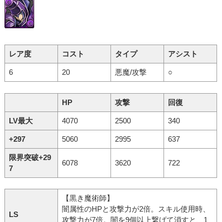
レア度
コスト
タイプ
アシスト
6
20
悪魔/攻撃
○
HP
攻撃
回復
LV最大
4070
2500
340
+297
5060
2995
637
限界突破+29
6078
3620
722
7
【黒き魔術師】
闇属性のHPと攻撃力が2倍。スキル使用時、
LS
攻撃力が7倍。闇を9個以上繋げて消すと、1