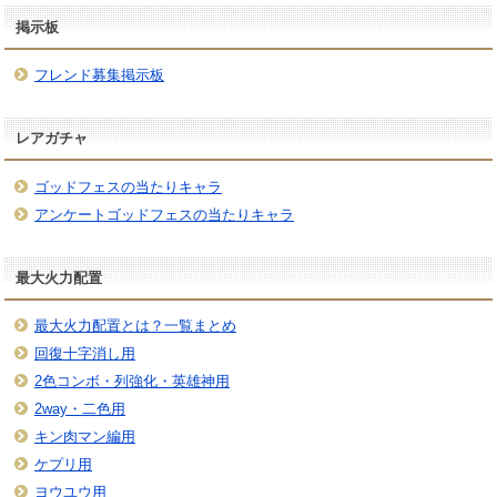
掲示板
フレンド募集掲示板
レアガチャ
ゴッドフェスの当たりキャラ
アンケートゴッドフェスの当たりキャラ
最大火力配置
最大火力配置とは？一覧まとめ
回復十字消し用
2色コンボ・列強化・英雄神用
2way・二色用
キン肉マン編用
ケプリ用
ヨウユウ用