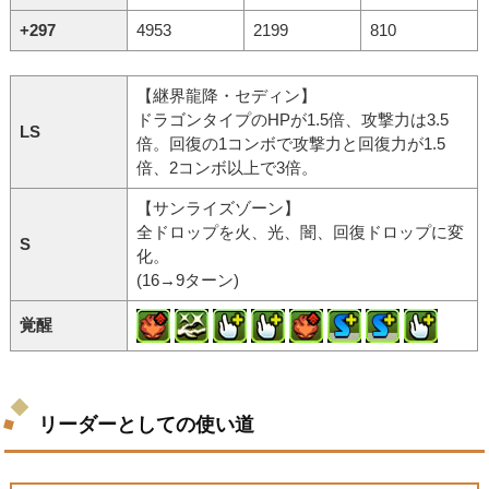
+297
4953
2199
810
【継界龍降・セディン】
ドラゴンタイプのHPが1.5倍、攻撃力は3.5
LS
倍。回復の1コンボで攻撃力と回復力が1.5
倍、2コンボ以上で3倍。
【サンライズゾーン】
全ドロップを火、光、闇、回復ドロップに変
S
化。
(16→9ターン)
覚醒
リーダーとしての使い道