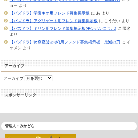
ョー
より
【パズドラ】学園キオ用フレンド募集掲示板
に
あ
より
【パズドラ】アグリゲート用フレンド募集掲示板
に
こうだい
より
【パズドラ】キリン用フレンド募集掲示板(モンハンコラボ)
に
匿名
より
【パズドラ】猗窩座(あかざ)用フレンド募集掲示板｜鬼滅の刃
に
イ
ケメン
より
アーカイブ
アーカイブ
スポンサーリンク
管理人：みかどら