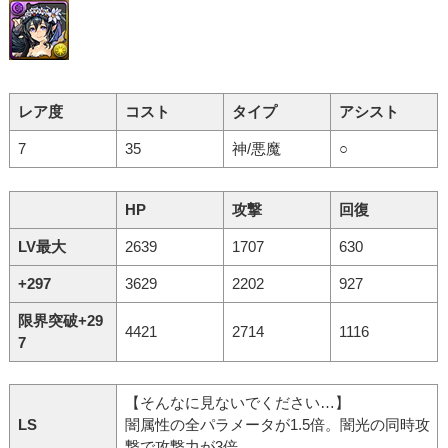
レア度
コスト
タイプ
アシスト
7
35
神/悪魔
○
HP
攻撃
回復
LV最大
2639
1707
630
+297
3629
2202
927
限界突破+29
4421
2714
1116
7
【そんなに見ないでください…】
LS
闇属性の全パラメータが1.5倍。闇光の同時攻
撃で攻撃力が3倍。