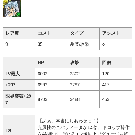
レア度
コスト
タイプ
アシスト
9
35
悪魔/攻撃
○
HP
攻撃
回復
LV最大
6002
2302
120
+297
6992
2797
417
限界突破+29
8793
3488
453
7
【あぁ、本当にしあわせっ！】
光属性の全パラメータが1.5倍。ドロップ操作
LS
を4秒延長。光の2コンボ以上でダメージを軽