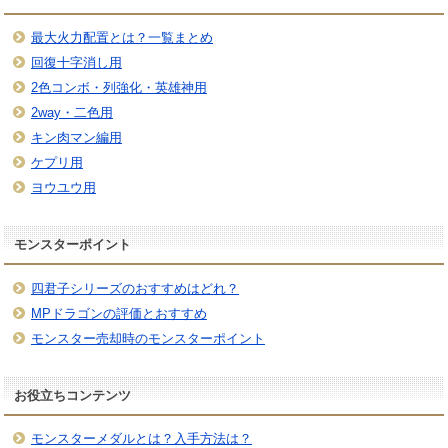
最大火力配置とは？一覧まとめ
回復十字消し用
2色コンボ・列強化・英雄神用
2way・二色用
キン肉マン編用
ケプリ用
ヨウユウ用
モンスターポイント
四君子シリーズのおすすめはどれ？
MPドラゴンの評価とおすすめ
モンスター売却時のモンスターポイント
お役立ちコンテンツ
モンスターメダルとは？入手方法は？