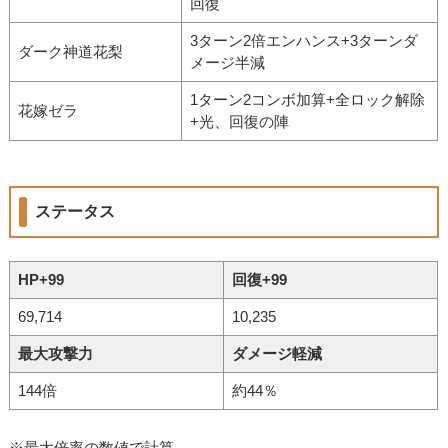
回復
3ターン2倍エンハンス+3ターンダ
ダーク神道花梨
メージ半減
1ターン2コンボ加算+全ロック解除
花嫁ゼラ
+光、回復の陣
ステータス
HP+99
回復+99
69,714
10,235
最大攻撃力
ダメージ軽減
144倍
約44％
※最大倍率の数値で計算