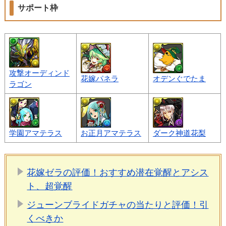
サポート枠
攻撃オーディンド
花嫁パネラ
オデンぐでたま
ラゴン
学園アマテラス
お正月アマテラス
ダーク神道花梨
花嫁ゼラの評価！おすすめ潜在覚醒とアシス
ト、超覚醒
ジューンブライドガチャの当たりと評価！引
くべきか