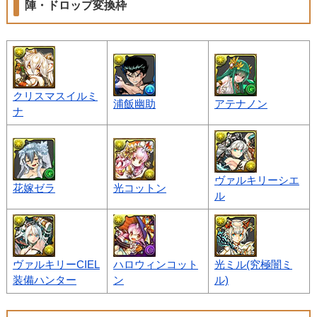
陣・ドロップ変換枠
クリスマスイルミ
浦飯幽助
アテナノン
ナ
ヴァルキリーシエ
花嫁ゼラ
光コットン
ル
ヴァルキリーCIEL
ハロウィンコット
光ミル(究極闇ミ
装備ハンター
ン
ル)