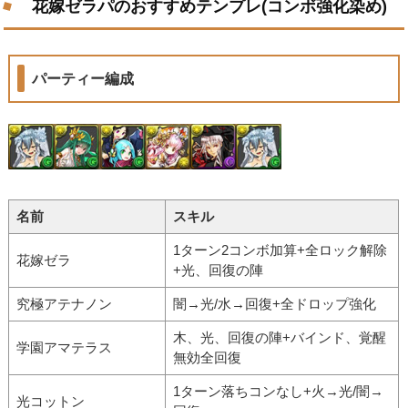
花嫁ゼラパのおすすめテンプレ(コンボ強化染め)
パーティー編成
名前
スキル
1ターン2コンボ加算+全ロック解除
花嫁ゼラ
+光、回復の陣
究極アテナノン
闇→光/水→回復+全ドロップ強化
木、光、回復の陣+バインド、覚醒
学園アマテラス
無効全回復
1ターン落ちコンなし+火→光/闇→
光コットン