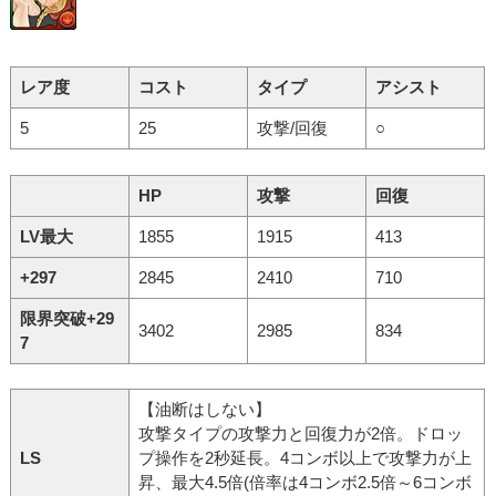
レア度
コスト
タイプ
アシスト
5
25
攻撃/回復
○
HP
攻撃
回復
LV最大
1855
1915
413
+297
2845
2410
710
限界突破+29
3402
2985
834
7
【油断はしない】
攻撃タイプの攻撃力と回復力が2倍。ドロッ
LS
プ操作を2秒延長。4コンボ以上で攻撃力が上
昇、最大4.5倍(倍率は4コンボ2.5倍～6コンボ