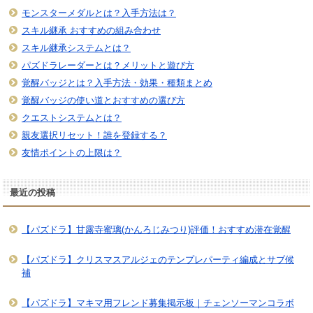
モンスターメダルとは？入手方法は？
スキル継承 おすすめの組み合わせ
スキル継承システムとは？
パズドラレーダーとは？メリットと遊び方
覚醒バッジとは？入手方法・効果・種類まとめ
覚醒バッジの使い道とおすすめの選び方
クエストシステムとは？
親友選択リセット！誰を登録する？
友情ポイントの上限は？
最近の投稿
【パズドラ】甘露寺蜜璃(かんろじみつり)評価！おすすめ潜在覚醒
【パズドラ】クリスマスアルジェのテンプレパーティ編成とサブ候
補
【パズドラ】マキマ用フレンド募集掲示板｜チェンソーマンコラボ