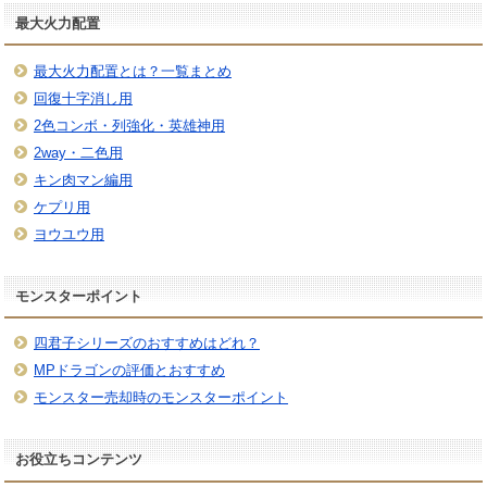
最大火力配置
最大火力配置とは？一覧まとめ
回復十字消し用
2色コンボ・列強化・英雄神用
2way・二色用
キン肉マン編用
ケプリ用
ヨウユウ用
モンスターポイント
四君子シリーズのおすすめはどれ？
MPドラゴンの評価とおすすめ
モンスター売却時のモンスターポイント
お役立ちコンテンツ