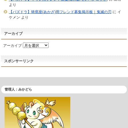
より
【パズドラ】猗窩座(あかざ)用フレンド募集掲示板｜鬼滅の刃
に
イ
ケメン
より
アーカイブ
アーカイブ
スポンサーリンク
管理人：みかどら