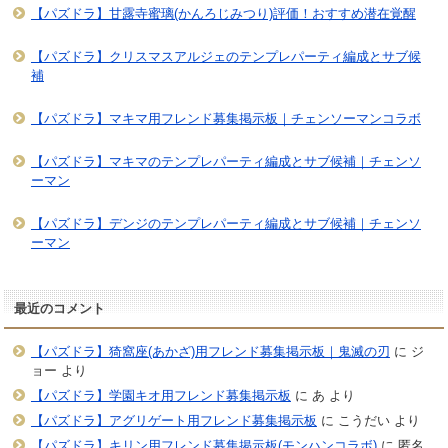
【パズドラ】甘露寺蜜璃(かんろじみつり)評価！おすすめ潜在覚醒
【パズドラ】クリスマスアルジェのテンプレパーティ編成とサブ候
補
【パズドラ】マキマ用フレンド募集掲示板｜チェンソーマンコラボ
【パズドラ】マキマのテンプレパーティ編成とサブ候補｜チェンソ
ーマン
【パズドラ】デンジのテンプレパーティ編成とサブ候補｜チェンソ
ーマン
最近のコメント
【パズドラ】猗窩座(あかざ)用フレンド募集掲示板｜鬼滅の刃
に
ジ
ョー
より
【パズドラ】学園キオ用フレンド募集掲示板
に
あ
より
【パズドラ】アグリゲート用フレンド募集掲示板
に
こうだい
より
【パズドラ】キリン用フレンド募集掲示板(モンハンコラボ)
に
匿名