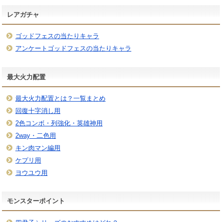
レアガチャ
ゴッドフェスの当たりキャラ
アンケートゴッドフェスの当たりキャラ
最大火力配置
最大火力配置とは？一覧まとめ
回復十字消し用
2色コンボ・列強化・英雄神用
2way・二色用
キン肉マン編用
ケプリ用
ヨウユウ用
モンスターポイント