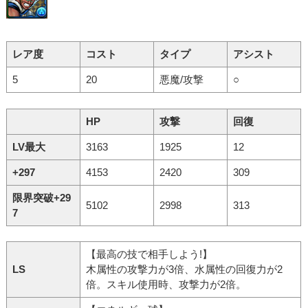
レア度
コスト
タイプ
アシスト
5
20
悪魔/攻撃
○
HP
攻撃
回復
LV最大
3163
1925
12
+297
4153
2420
309
限界突破+29
5102
2998
313
7
【最高の技で相手しよう!】
LS
木属性の攻撃力が3倍、水属性の回復力が2
倍。スキル使用時、攻撃力が2倍。