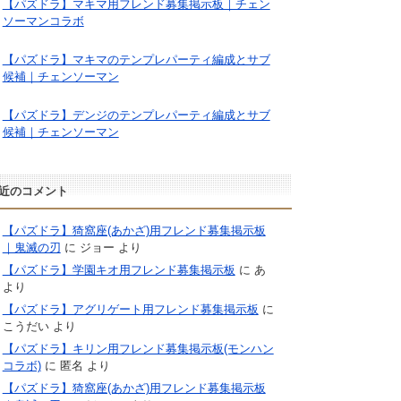
【パズドラ】マキマ用フレンド募集掲示板｜チェン
ソーマンコラボ
【パズドラ】マキマのテンプレパーティ編成とサブ
候補｜チェンソーマン
【パズドラ】デンジのテンプレパーティ編成とサブ
候補｜チェンソーマン
近のコメント
【パズドラ】猗窩座(あかざ)用フレンド募集掲示板
｜鬼滅の刃
に
ジョー
より
【パズドラ】学園キオ用フレンド募集掲示板
に
あ
より
【パズドラ】アグリゲート用フレンド募集掲示板
に
こうだい
より
【パズドラ】キリン用フレンド募集掲示板(モンハン
コラボ)
に
匿名
より
【パズドラ】猗窩座(あかざ)用フレンド募集掲示板