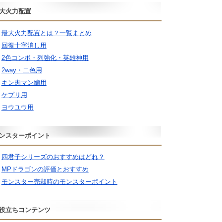
大火力配置
最大火力配置とは？一覧まとめ
回復十字消し用
2色コンボ・列強化・英雄神用
2way・二色用
キン肉マン編用
ケプリ用
ヨウユウ用
ンスターポイント
四君子シリーズのおすすめはどれ？
MPドラゴンの評価とおすすめ
モンスター売却時のモンスターポイント
役立ちコンテンツ