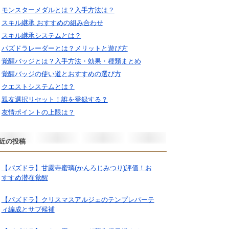
モンスターメダルとは？入手方法は？
スキル継承 おすすめの組み合わせ
スキル継承システムとは？
パズドラレーダーとは？メリットと遊び方
覚醒バッジとは？入手方法・効果・種類まとめ
覚醒バッジの使い道とおすすめの選び方
クエストシステムとは？
親友選択リセット！誰を登録する？
友情ポイントの上限は？
近の投稿
【パズドラ】甘露寺蜜璃(かんろじみつり)評価！お
すすめ潜在覚醒
【パズドラ】クリスマスアルジェのテンプレパーテ
ィ編成とサブ候補