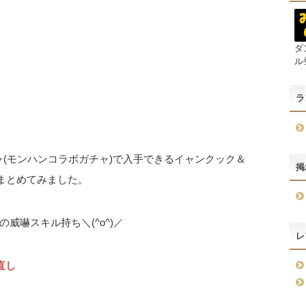
ダ
ル
ラ
ャ(モンハンコラボガチャ)で入手できるイャンクック＆
掲
まとめてみました。
威嚇スキル持ち＼(^o^)／
レ
直し